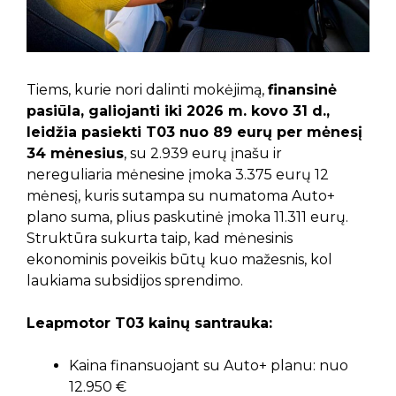
Tiems, kurie nori dalinti mokėjimą,
finansinė
pasiūla, galiojanti iki 2026 m. kovo 31 d.,
leidžia pasiekti T03 nuo 89 eurų per mėnesį
34 mėnesius
, su 2.939 eurų įnašu ir
nereguliaria mėnesine įmoka 3.375 eurų 12
mėnesį, kuris sutampa su numatoma Auto+
plano suma, plius paskutinė įmoka 11.311 eurų.
Struktūra sukurta taip, kad mėnesinis
ekonominis poveikis būtų kuo mažesnis, kol
laukiama subsidijos sprendimo.
Leapmotor T03 kainų santrauka:
Kaina finansuojant su Auto+ planu: nuo
12.950 €