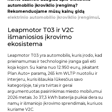
automobilio įkroviklio įrengimą?
Rekomenduojame mūsų kainų gidą
elektrinio automobilio įkroviklio įrengimui
.
Leapmotor T03 ir V2C
išmaniosios įkrovimo
ekosistema
Leapmotor T03 yra automobilis, kuris įrodo, kad
prieinamumas ir technologinė įranga gali eiti
koja kojon. Su kaina nuo 12.950 eurų, įskaitant
Plan Auto+ paramą, 265 km WLTP nuotoliu ir
interjeru, kuris iššaukia lūkesčius savo
kategorijoje, tai yra tvirtas ir gerai
argumentuotas pasirinkimas miesto mobilumui
2026 metais. Jo 37,3 kWh baterija puikiai dera su
namų ir išmaniojo įkrovimo sprendimais, kuriuos
kuriame V2C.