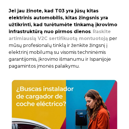
Jei jau žinote, kad T03 yra jūsų kitas
elektrinis automobilis, kitas žingsnis yra
užtikrinti, kad turėtumėte tinkamą įkrovimo
infrastruktūrą nuo pirmos dienos
.
Raskite
artimiausią V2C sertifikuotą montuotoją
per
mūsų profesionalų tinklą ir ženkite žingsnį į
elektrinį mobilumą su visomis techninėmis
garantijomis, įkrovimo išmanumu ir Ispanijoje
pagamintos įmonės palaikymu.