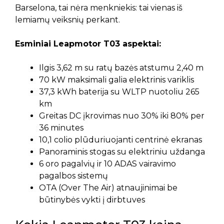
Barselona, tai nėra menkniekis: tai vienas iš
lemiamų veiksnių perkant.
Esminiai Leapmotor T03 aspektai:
Ilgis 3,62 m su ratų bazės atstumu 2,40 m
70 kW maksimali galia elektrinis variklis
37,3 kWh baterija su WLTP nuotoliu 265
km
Greitas DC įkrovimas nuo 30% iki 80% per
36 minutes
10,1 colio plūduriuojanti centrinė ekranas
Panoraminis stogas su elektriniu uždanga
6 oro pagalvių ir 10 ADAS vairavimo
pagalbos sistemų
OTA (Over The Air) atnaujinimai be
būtinybės vykti į dirbtuves