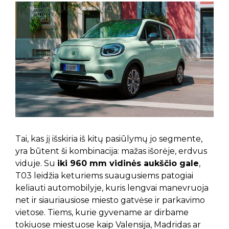
Tai, kas jį išskiria iš kitų pasiūlymų jo segmente,
yra būtent ši kombinacija: mažas išorėje, erdvus
viduje. Su
iki 960 mm vidinės aukščio gale
,
T03 leidžia keturiems suaugusiems patogiai
keliauti automobilyje, kuris lengvai manevruoja
net ir siauriausiose miesto gatvėse ir parkavimo
vietose. Tiems, kurie gyvename ar dirbame
tokiuose miestuose kaip Valensija, Madridas ar