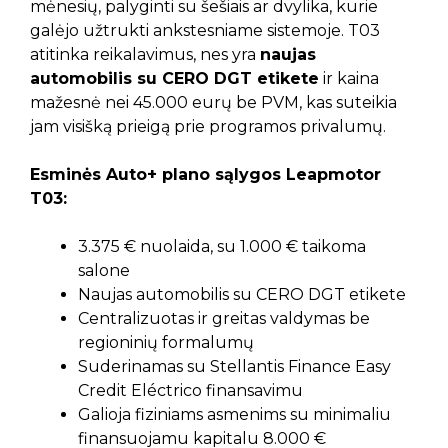
mėnesių, palyginti su šešiais ar dvylika, kurie
galėjo užtrukti ankstesniame sistemoje. T03
atitinka reikalavimus, nes yra
naujas
automobilis su CERO DGT etikete
ir kaina
mažesnė nei 45.000 eurų be PVM, kas suteikia
jam visišką prieigą prie programos privalumų.
Esminės Auto+ plano sąlygos Leapmotor
T03:
3.375 € nuolaida, su 1.000 € taikoma
salone
Naujas automobilis su CERO DGT etikete
Centralizuotas ir greitas valdymas be
regioninių formalumų
Suderinamas su Stellantis Finance Easy
Credit Eléctrico finansavimu
Galioja fiziniams asmenims su minimaliu
finansuojamu kapitalu 8.000 €