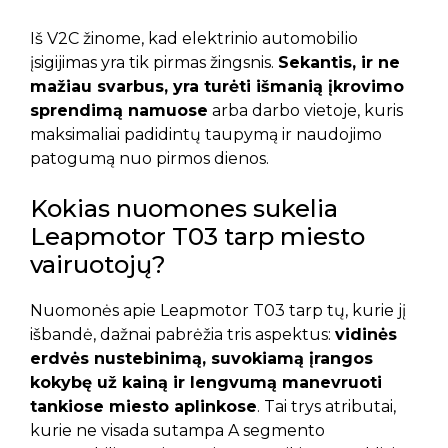
Iš V2C žinome, kad elektrinio automobilio
įsigijimas yra tik pirmas žingsnis.
Sekantis, ir ne
mažiau svarbus, yra turėti išmanią įkrovimo
sprendimą namuose
arba darbo vietoje, kuris
maksimaliai padidintų taupymą ir naudojimo
patogumą nuo pirmos dienos.
Kokias nuomones sukelia
Leapmotor T03 tarp miesto
vairuotojų?
Nuomonės apie Leapmotor T03 tarp tų, kurie jį
išbandė, dažnai pabrėžia tris aspektus:
vidinės
erdvės nustebinimą, suvokiamą įrangos
kokybę už kainą ir lengvumą manevruoti
tankiose miesto aplinkose
. Tai trys atributai,
kurie ne visada sutampa A segmento