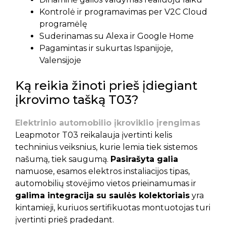
Kontrolė ir programavimas per V2C Cloud
programėlę
Suderinamas su Alexa ir Google Home
Pagamintas ir sukurtas Ispanijoje,
Valensijoje
Ką reikia žinoti prieš įdiegiant
įkrovimo tašką T03?
Elektrinio automobilio įkroviklio įrengimas
Leapmotor T03 reikalauja įvertinti kelis
techninius veiksnius, kurie lemia tiek sistemos
našumą, tiek saugumą.
Pasirašyta galia
namuose, esamos elektros instaliacijos tipas,
automobilių stovėjimo vietos prieinamumas ir
galima integracija su saulės kolektoriais
yra
kintamieji, kuriuos sertifikuotas montuotojas turi
įvertinti prieš pradedant.