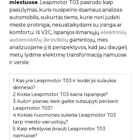
miestuose
. Leapmotor T03 pasirodo kaip
pasiūlymas, kuris nusipelno išsamaus analizės:
automobilis, sukurtas tiems, kurie nori judėti
mieste protingai, nesusitaikydami su įranga ar
komfortu. Iš V2C, Ispanijos išmaniųjų
elektrinių
automobilių įkroviklių
gamintojų, mes
analizuojame jį iš perspektyvos, kad jau daugelį
metų lydime elektrinę transformaciją namuose
ir versle.
1
Kas yra Leapmotor T03 ir kodėl jis sulaukia
dėmesio?
2
Kokia Leapmotor T03 kaina Ispanijoje?
3
Auto+ planas: kiek galite sutaupyti perkant
Leapmotor T03?
4
Kokias nuomones sukelia Leapmotor T03
tarp miesto vairuotojų?
5
Kaip efektyviai įkrauti Leapmotor T03
namuose?