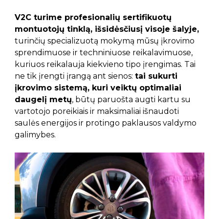
V2C turime profesionalių sertifikuotų
montuotojų tinklą, išsidėsčiusį visoje šalyje,
turinčių specializuotą mokymą mūsų įkrovimo
sprendimuose ir techniniuose reikalavimuose,
kuriuos reikalauja kiekvieno tipo įrengimas. Tai
ne tik įrengti įrangą ant sienos:
tai sukurti
įkrovimo sistemą, kuri veiktų optimaliai
daugelį metų
, būtų paruošta augti kartu su
vartotojo poreikiais ir maksimaliai išnaudoti
saulės energijos ir protingo paklausos valdymo
galimybes.