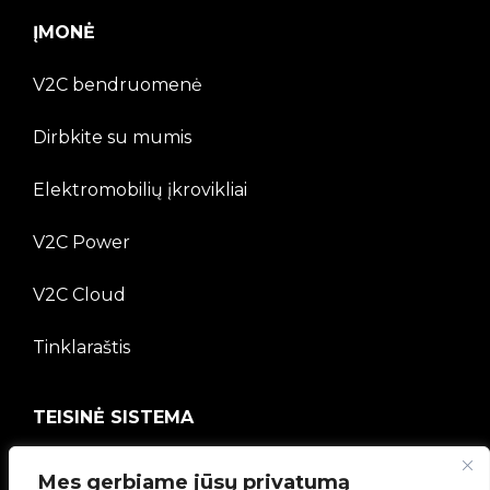
ĮMONĖ
V2C bendruomenė
Dirbkite su mumis
Elektromobilių įkrovikliai
V2C Power
V2C Cloud
Tinklaraštis
TEISINĖ SISTEMA
Privatumo politika
Mes gerbiame jūsų privatumą