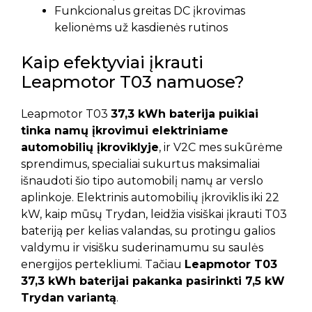
Funkcionalus greitas DC įkrovimas
kelionėms už kasdienės rutinos
Kaip efektyviai įkrauti
Leapmotor T03 namuose?
Leapmotor T03
37,3 kWh baterija puikiai
tinka namų įkrovimui elektriniame
automobilių įkroviklyje
, ir V2C mes sukūrėme
sprendimus, specialiai sukurtus maksimaliai
išnaudoti šio tipo automobilį namų ar verslo
aplinkoje. Elektrinis automobilių įkroviklis iki 22
kW, kaip mūsų Trydan, leidžia visiškai įkrauti T03
bateriją per kelias valandas, su protingu galios
valdymu ir visišku suderinamumu su saulės
energijos pertekliumi. Tačiau
Leapmotor T03
37,3 kWh baterijai pakanka pasirinkti 7,5 kW
Trydan variantą
.