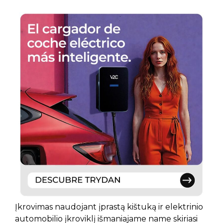
Įkrovimas naudojant įprastą kištuką ir elektrinio
automobilio įkroviklį išmaniajame name skiriasi