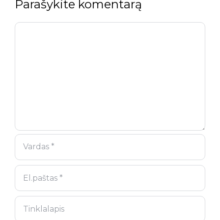
Parašykite komentarą
Komentaras
Vardas
El.paštas
Tinklalapis