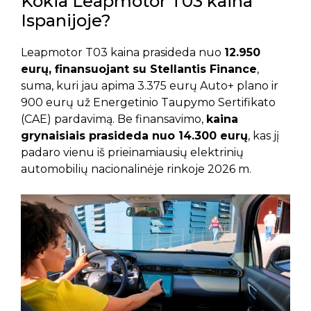
Kokia Leapmotor T03 kaina
Ispanijoje?
Leapmotor T03 kaina prasideda nuo
12.950
eurų, finansuojant su Stellantis Finance
,
suma, kuri jau apima 3.375 eurų Auto+ plano ir
900 eurų už Energetinio Taupymo Sertifikato
(CAE) pardavimą. Be finansavimo,
kaina
grynaisiais prasideda nuo 14.300 eurų
, kas jį
padaro vienu iš prieinamiausių elektrinių
automobilių nacionalinėje rinkoje 2026 m.