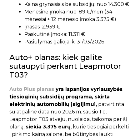
Kaina grynaisiais be subsidijų: nuo 14.300 €
Mėnesinė įmoka nuo: 89 €/mėn (34
mėnesiai + 12 mėnesio įmoka 3.375 €)
Įnašas: 2.939 €
Paskutinė įmoka: 11.311 €
Pasiūlymas galioja iki 31/03/2026
Auto+ planas: kiek galite
sutaupyti perkant Leapmotor
T03?
Auto Plus planas
yra Ispanijos vyriausybės
tiesioginių subsidijų programa, skirta
elektrinių automobilių įsigijimui,
patvirtinta
su atgaline data nuo 2026 m. sausio 1 d.
Leapmotor T03 atveju, nuolaida, taikoma per šį
planą,
siekia 3.375 eurų
, kurie tiesiogiai perkelti
į pirkimo kainą salone, be būtinybės laukti