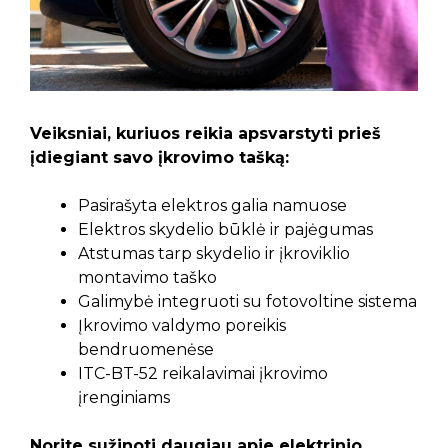
Veiksniai, kuriuos reikia apsvarstyti prieš
įdiegiant savo įkrovimo tašką:
Pasirašyta elektros galia namuose
Elektros skydelio būklė ir pajėgumas
Atstumas tarp skydelio ir įkroviklio
montavimo taško
Galimybė integruoti su fotovoltine sistema
Įkrovimo valdymo poreikis
bendruomenėse
ITC-BT-52 reikalavimai įkrovimo
įrenginiams
Norite sužinoti daugiau apie elektrinio