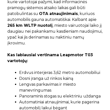
kurie vartotojai pažymi, kad informacinės
pramogų sistemos atsako laikas gali būti
patobulintas su
OTA atnaujinimais
, kuriuos
automobilis gauna automatiškai. Kalbant apie
265 km WLTP nuotolį
, miesto vairuotojai laiko jį
daugiau nei pakankamu kasdieniam naudojimui,
ypač kai jis derinamas su naktiniu namų
įkrovimu.
Kas labiausiai vertinama Leapmotor T03
vartotojų:
Erdvus interjeras 3,62 metro automobiliui
Dosni įranga už rinkos kainą
Lengvas parkavimas ir miesto
manevringumas
Panoraminis stogas su elektriniu uždanga
Automatiniai atnaujinimai, kurie pagerina
automobilį laikui bėgant