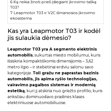
6
Ką reikia žinoti prieš įdiegiant įkrovimo tašką
T03?
7
Leapmotor T03 ir V2C išmaniosios įkrovimo
ekosistema
Kas yra Leapmotor T03 ir kodėl
jis sulaukia dėmesio?
Leapmotor T03 yra A segmento elektrinis
automobilis
, sukurtas miesto mobilumui, kuris
išsiskiria kompaktiškomis dimensijomis – 3,62
metro ilgio – ir stebėtinai erdviu salonu savo
kategorijoje.
Toli gražu ne paprastas bazinis
automobilis, jis apima ryšio technologijas,
vairavimo pagalbos sistemas ir modernią
estetiką
, kuri jį atskiria nuo griežto profilio, kuris
anksčiau dominuodavo pradinės klasės
elektriniuose automobiliuose.