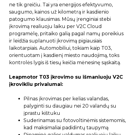
ne tik greičiu. Tai yra energijos efektyvumo,
saugumo, kainos už kilometrą ir kasdienio
patogumo klausimas. Mūsų įrenginiai stebi
įkrovimą realiuoju laiku per V2C Cloud
programėlę, pritaiko galią pagal namų poreikius
ir leidžia suplanuoti įkrovimą pigiausiais
laikotarpiais. Automobiliui, tokiam kaip T03,
orientuotam į kasdienį miesto naudojimą, toks
kontrolės lygis iš tiesų keičia mėnesinę sąskaitą.
Leapmotor T03 įkrovimo su išmaniuoju V2C
įkrovikliu privalumai:
Pilnas įkrovimas per kelias valandas,
palyginti su daugiau nei 20 valandų su
įprastu kištuku
Suderinamas su fotovoltinėmis sistemomis,
kad maksimaliai padidintų taupymą
Dinaminė galios valdymas realiuoju laiku