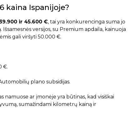
 kaina Ispanijoje?
39.900 ir 45.600 €
, tai yra konkurencinga suma jo
angą. Išsamesnės versijos, su Premium apdaila, kainuoja
is gali viršyti 50.000 €.
0 €.
Automobilių plano subsidijas.
s namuose ar įmonėje yra būtinas, kad visiškai
vumą, sumažindami kilometrų kainą ir