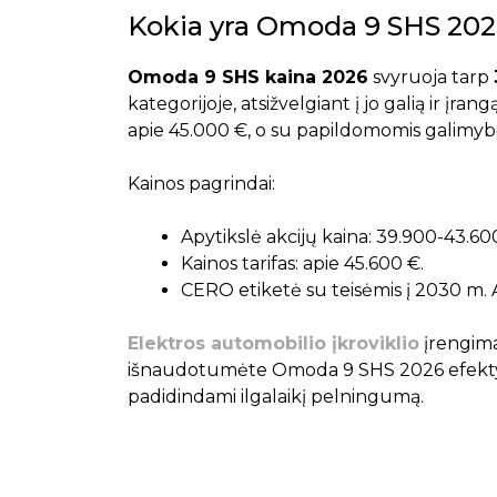
Kokia yra Omoda 9 SHS 2026
Omoda 9 SHS kaina 2026
svyruoja tarp
kategorijoje, atsižvelgiant į jo galią ir įr
apie 45.000 €, o su papildomomis galimybėm
Kainos pagrindai:
Apytikslė akcijų kaina: 39.900-43.60
Kainos tarifas: apie 45.600 €.
CERO etiketė su teisėmis į 2030 m. 
Elektros automobilio įkroviklio
įrengima
išnaudotumėte Omoda 9 SHS 2026 efekty
padidindami ilgalaikį pelningumą.