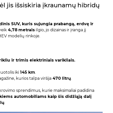
l jis išsiskiria įkraunamų hibridų
inis SUV, kuris sujungia prabangą, erdvę ir
veik
4,78
metrais
ilgio, jo dizainas ir įranga jį
PHEV modelių rinkoje.
liu ir trimis elektriniais varikliais.
nuotolis iki
145 km
.
agažine, kurios talpa viršija
470 litrų
.
krovimo sprendimus, kurie maksimaliai padidina
kiems automobiliams kaip šis didžiąją dalį
lų
.