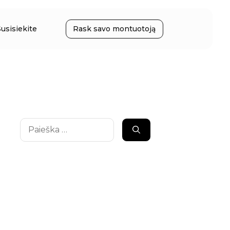
Susisiekite
Rask savo montuotoją
Ieškoti: