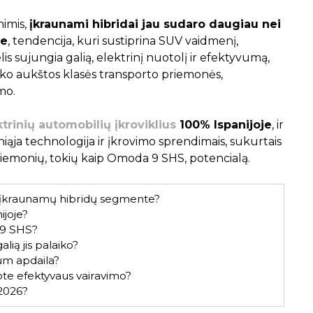
nimis,
įkraunami hibridai jau sudaro daugiau nei
je
, tendencija, kuri sustiprina SUV vaidmenį,
lis sujungia galią, elektrinį nuotolį ir efektyvumą,
ško aukštos klasės transporto priemonės,
mo.
ktrinių automobilių įkroviklius
100% Ispanijoje
, ir
iąja technologija ir įkrovimo sprendimais, sukurtais
priemonių, tokių kaip Omoda 9 SHS, potencialą.
ia įkraunamų hibridų segmente?
joje?
 9 SHS?
ią jis palaiko?
m apdaila?
ote efektyvaus vairavimo?
2026?