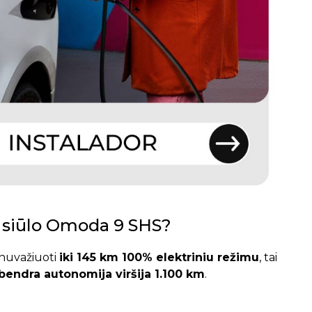
a siūlo Omoda 9 SHS?
 nuvažiuoti
iki 145 km 100% elektriniu režimu
, tai
bendra autonomija viršija 1.100 km
.