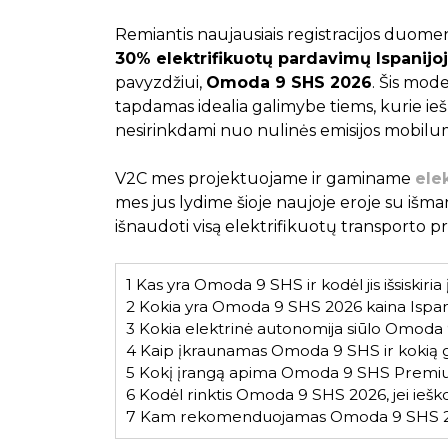
Remiantis naujausiais registracijos duome
30% elektrifikuotų pardavimų Ispanijo
pavyzdžiui,
Omoda 9 SHS 2026
. Šis mode
tapdamas idealia galimybe tiems, kurie ie
nesirinkdami nuo nulinės emisijos mobilu
V2C mes projektuojame ir gaminame
ele
mes jus lydime šioje naujoje eroje su išman
išnaudoti visą elektrifikuotų transporto 
1
Kas yra Omoda 9 SHS ir kodėl jis išsiskir
2
Kokia yra Omoda 9 SHS 2026 kaina Ispani
3
Kokia elektrinė autonomija siūlo Omoda
4
Kaip įkraunamas Omoda 9 SHS ir kokią gal
5
Kokį įrangą apima Omoda 9 SHS Premiu
6
Kodėl rinktis Omoda 9 SHS 2026, jei iešk
7
Kam rekomenduojamas Omoda 9 SHS 