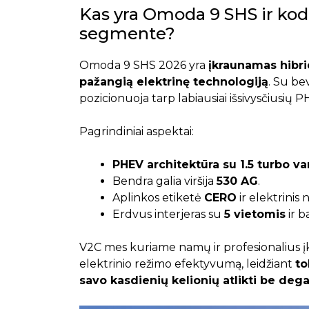
Kas yra Omoda 9 SHS ir kodė
segmente?
Omoda 9 SHS 2026 yra
įkraunamas hibrid
pažangią elektrinę technologiją
. Su be
pozicionuoja tarp labiausiai išsivysčiusių 
Pagrindiniai aspektai:
PHEV architektūra su 1.5 turbo varik
Bendra galia viršija
530 AG
.
Aplinkos etiketė
CERO
ir elektrinis 
Erdvus interjeras su
5 vietomis
ir b
V2C mes kuriame namų ir profesionalius į
elektrinio režimo efektyvumą, leidžiant
to
savo kasdienių kelionių atlikti be dega