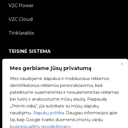
V2C Power
V2C Cloud
Tinklaraštis
TEISINĖ SISTEMA
Privatumo politika
Mes gerbiame jūsų privatumą
Teisinė informacija
Mes naudojame slapukus ir mobiliuosius reklamos
identifikatorius reklamos personalizavimui, kad
Slapukų politika
pateiktume suasmenintas ir nesuasmenintas reklamas
bei turinį ir analizuotume mūsų srautą. Paspaudę
Etikos kanalas
„Priimti viską“, jūs sutinkate su mūsų slapukų
naudojimu.
Slapukų politika
. Daugiau informacijos apie
Kokybės politika
tai, kaip Google tvarko duomenis įmonių vardu
business.safety.google/privacy
.