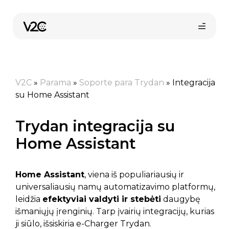
Pereiti
prie
turinio
V2C
»
Parama
»
Soporte para Trydan
»
Integracija
su Home Assistant
Trydan integracija su
Home Assistant
Pirkti internetu
Home Assistant
, viena iš populiariausių ir
universaliausių namų automatizavimo platformų,
leidžia
efektyviai valdyti ir stebėti
daugybę
išmaniųjų įrenginių. Tarp įvairių integracijų, kurias
ji siūlo, išsiskiria e-Charger Trydan.