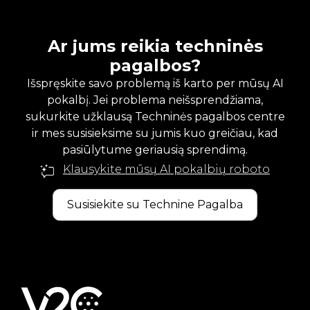
Ar jums reikia techninės
pagalbos?
Išspręskite savo problemą iš karto per mūsų AI
pokalbį. Jei problema neišsprendžiama,
sukurkite užklausą Techninės pagalbos centre
ir mes susisieksime su jumis kuo greičiau, kad
pasiūlytume geriausią sprendimą.
Klausykite mūsų AI pokalbių roboto
Susisiekite su Technine Pagalba