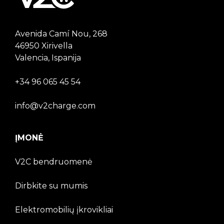
Avenida Camí Nou, 268
46950 Xirivella
Valencia, Ispanija
+34 96 065 45 54
info@v2charge.com
ĮMONĖ
V2C bendruomenė
Dirbkite su mumis
Elektromobilių įkrovikliai