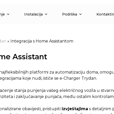
nje
Instalacija
Podrška
Kontaktir
dan
»
Integracija s Home Assistantom
ome Assistant
i najfleksibilnijih platformi za automatizaciju doma, omo
gracijama koje nudi, ističe se e-Charger Trydan.
enje stanja punjenja vašeg električnog vozila u stvar
nziteta i zaključavanje punjača, među ostalim kontrolam
alizirane obavijesti, pristupiti
izvještajima
s detaljnim p