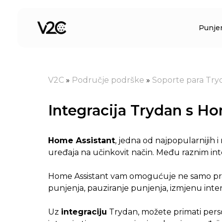
Preskoči
na
Punje
sadržaj
V2C
»
Područje podrške
»
Soporte para Try
Integracija Trydan s H
Home Assistant
, jedna od najpopularnijih 
uređaja na učinkovit način. Među raznim inte
Home Assistant vam omogućuje ne samo prać
punjenja, pauziranje punjenja, izmjenu inte
Uz
integraciju
Trydan, možete primati person