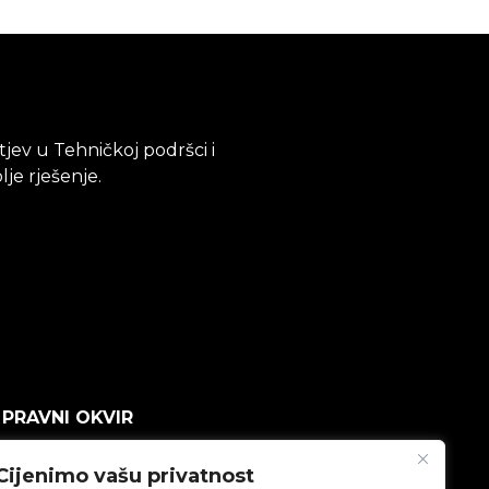
tjev u Tehničkoj podršci i
je rješenje.
PRAVNI OKVIR
Politika privatnosti
Cijenimo vašu privatnost