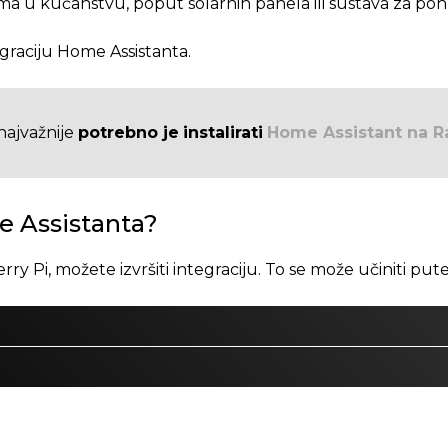
ma u kućanstvu, poput solarnih panela ili sustava za poh
raciju Home Assistanta.
najvažnije
potrebno je
instalirati
Home Assistant na R
me Assistanta?
 Pi, možete izvršiti integraciju. To se može učiniti putem