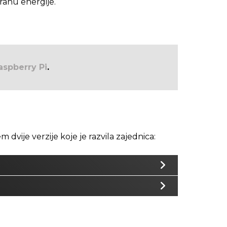
ranu energije.
aspberry Pi
.
 dvije verzije koje je razvila zajednica: