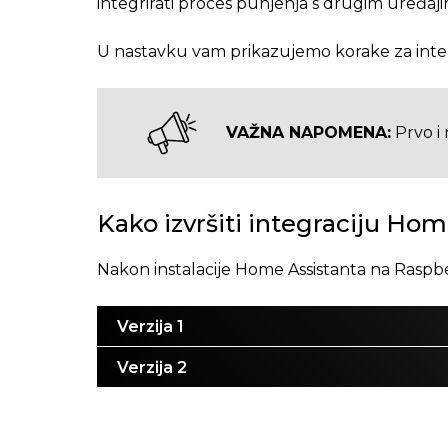
integrirati proces punjenja s drugim uređaji
U nastavku vam prikazujemo korake za integ
VAŽNA NAPOMENA:
Prvo i 
Kako izvršiti integraciju Ho
Nakon instalacije Home Assistanta na Raspberry
Verzija 1
Verzija 2