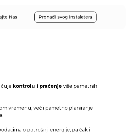
ajte Nas
Pronađi svog instalatera
gućuje
kontrolu i praćenje
više pametnih
nom vremenu, već i pametno planiranje
a.
odacima o potrošnji energije, pa čak i