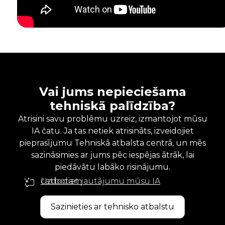
Vai jums nepieciešama
tehniskā palīdzība?
Atrisini savu problēmu uzreiz, izmantojot mūsu
IA čatu. Ja tas netiek atrisināts, izveidojiet
pieprasījumu Tehniskā atbalsta centrā, un mēs
sazināsimies ar jums pēc iespējas ātrāk, lai
piedāvātu labāko risinājumu.
Uzdodiet jautājumu mūsu IA čatbotam
Sazinieties ar tehnisko atbalstu