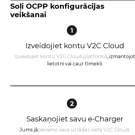
Soļi OCPP konfigurācijas
veikšanai
Izveidojiet kontu V2C Cloud
Izveidojiet kontu V2C Cloud platformā
, izmantojo
lietotni vai caur tīmekli.
Saskaņojiet savu e-Charger
Jums jā
pievieno sava uzlādes vieta V2C Cloud
.