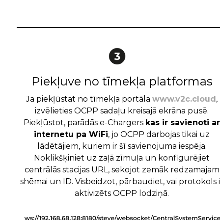
Piekļuve no tīmekļa platformas
Ja piekļūstat no tīmekļa portāla
www.v2c.cloud
,
izvēlieties OCPP sadaļu kreisajā ekrāna pusē.
Piekļūstot, parādās e-Chargers
kas ir savienoti ar
internetu pa WiFi
, jo OCPP darbojas tikai uz
lādētājiem, kuriem ir šī savienojuma iespēja.
Noklikšķiniet uz zaļā zīmuļa un konfigurējiet
centrālās stacijas URL, sekojot zemāk redzamajam
shēmai un ID. Visbeidzot, pārbaudiet, vai protokols i
aktivizēts OCPP lodziņā.