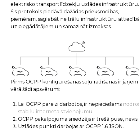
elektrisko transportlīdzekļu uzlādes infrastruktūru.
Šis protokols piedāvā dažādas priekšrocības,
piemēram, saglabāt neitrālu infrastruktūru attiecīb
uz piegādātājiem un samazināt izmaksas.
Pirms OCPP konfigurēšanas soļu rādīšanas ir jāņem
vērā šādi apsvērumi:
Lai OCPP pareizi darbotos, ir nepieciešams
nodro
stabilu interneta savienojumu
.
OCPP pakalpojuma sniedzējs ir trešā puse, nevis
Uzlādes punkti darbojas ar OCPP 1.6 JSON.