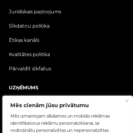
Juridiskais paziņojums
Sīkdatņu politika
Ētikas kanāls
Kvalitātes politika
Pārvaldīt sīkfailus
UZŅĒMUMS
V2C kopiena
Mēs cienām jūsu privātumu
Strādā ar mums
Mēs izmantojam sīkdatnes un mobilās reklāmas
identifikatorus reklāmu personalizēšanai, lai
e-Chargers
nodrošinātu personalizētas un nepersonalizētas