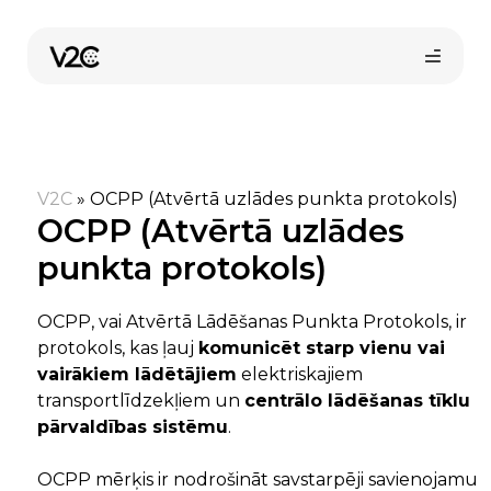
Skip
to
content
V2C
»
OCPP (Atvērtā uzlādes punkta protokols)
OCPP (Atvērtā uzlādes
punkta protokols)
Pirkt tiešsaistē
OCPP, vai Atvērtā Lādēšanas Punkta Protokols, ir
protokols, kas ļauj
komunicēt starp vienu vai
vairākiem lādētājiem
elektriskajiem
transportlīdzekļiem un
centrālo lādēšanas tīklu
pārvaldības sistēmu
.
OCPP mērķis ir nodrošināt savstarpēji savienojamu