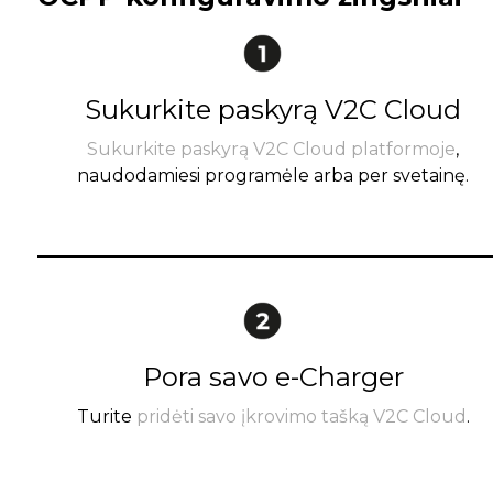
Sukurkite paskyrą V2C Cloud
Sukurkite paskyrą V2C Cloud platformoje
,
naudodamiesi programėle arba per svetainę.
Pora savo e-Charger
Turite
pridėti savo įkrovimo tašką V2C Cloud
.