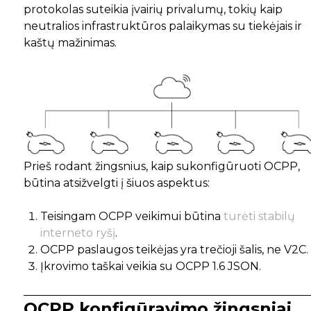
protokolas suteikia įvairių privalumų, tokių kaip
neutralios infrastruktūros palaikymas su tiekėjais ir
kaštų mažinimas.
Prieš rodant žingsnius, kaip sukonfigūruoti OCPP,
būtina atsižvelgti į šiuos aspektus:
Teisingam OCPP veikimui būtina
turėti stabilų
interneto ryšį
.
OCPP paslaugos teikėjas yra trečioji šalis, ne V2C.
Įkrovimo taškai veikia su OCPP 1.6 JSON.
OCPP konfigūravimo žingsniai