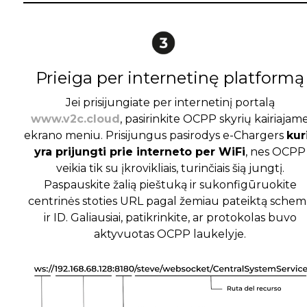
Prieiga per internetinę platformą
Jei prisijungiate per internetinį portalą
www.v2c.cloud
, pasirinkite OCPP skyrių kairiajam
ekrano meniu. Prisijungus pasirodys e-Chargers
kur
yra prijungti prie interneto per WiFi
, nes OCPP
veikia tik su įkrovikliais, turinčiais šią jungtį.
Paspauskite žalią pieštuką ir sukonfigūruokite
centrinės stoties URL pagal žemiau pateiktą schem
ir ID. Galiausiai, patikrinkite, ar protokolas buvo
aktyvuotas OCPP laukelyje.