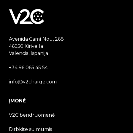
Avenida Camí Nou, 268
46950 Xirivella
Valencia, Ispanija
+34 96 065 45 54
info@v2charge.com
ĮMONĖ
V2C bendruomenė
Dirbkite su mumis