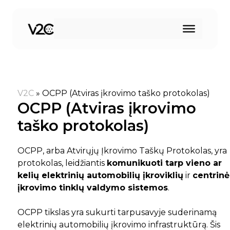
Pereiti
prie
turinio
V2C
»
OCPP (Atviras įkrovimo taško protokolas)
OCPP (Atviras įkrovimo
taško protokolas)
OCPP, arba Atvirųjų Įkrovimo Taškų Protokolas, yra
protokolas, leidžiantis
komunikuoti tarp vieno ar
kelių elektrinių automobilių įkroviklių
ir
centrinė
įkrovimo tinklų valdymo sistemos
.
OCPP tikslas yra sukurti tarpusavyje suderinamą
elektrinių automobilių įkrovimo infrastruktūrą. Šis