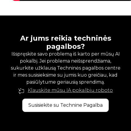
Ar jums reikia techninės
pagalbos?
Išspręskite savo problemą iš karto per mūsų AI
pokalbį. Jei problema neišsprendžiama,
sukurkite užklausą Techninės pagalbos centre
ir mes susisieksime su jumis kuo greičiau, kad
pasiūlytume geriausią sprendimą.
Klauskite mūsų IA pokalbių roboto
Susisiekite su Technine Pagalba