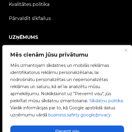
Kvalitātes politika
Pārvaldīt sīkfailus
UZŅĒMUMS
V2C kopiena
Mēs cienām jūsu privātumu
Strādā ar mums
Mēs izmantojam sīkdatnes un mobilās reklāmas
identifikatorus reklāmu personalizēšanai, lai
e-Chargers
nodrošinātu personalizētas un nepersonalizētas
reklāmas un saturu, kā arī lai analizētu mūsu
V2C Power
apmeklējumu. Noklikšķinot uz "Pieņemt visu", jūs
piekrītat mūsu sīkdatņu izmantošanai.
Sīkdatņu politika
.
V2C Cloud
Vairāk informācijas par to, kā Google apstrādā datus
uzņēmumu vārdā
business.safety.google/privacy
.
Blogs
Pieņemt visu