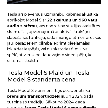
Tesla arī pievērsusi uzmanību kabīnes akustikai,
aprīkojot Model S ar
22 skaļruņu un 960 vatu
audio sistēmu
, kas nodrošina studijas kvalitātes
skaņu. Tas, apvienojumā ar aktīvās trokšņu
slāpēšanas funkciju, rada mierīgu atmosfēru, kas
ļauj pasažieriem pilnībā iegrimt pieejamajās
izklaides iespējās, vai nu skatoties filmu, vai
spēlējot vienu no daudzajiem videospēļu, ko
sistēma atbalsta.
Tesla Model S Plaid un Tesla
Model S standarta cena
Tesla Model S vienmēr ir bijis pozicionēts kā
premium transportlīdzeklis
, un 2024. gadā
turpina šo tradīciju. Sākot no 2024. gada
augusta,
jauna Tesla Model S cena svārstās