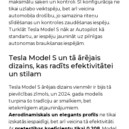
maksimālu saķeri un kontroli. Šī konfigurācija ne
tikai uzlabo veiktspēju, bet arī veicina
automobiļa drošību, jo samazina riteņu
slīdēšanas un kontroles zaudēšanas iespēju.
Turklāt Tesla Model S nāk ar Autopilot kā
standartu, ar iespēju jaunināt uz pilnīgas
autonomas braukšanas iespējām.
Tesla Model S un tā ārējais
dizains, kas radīts efektivitātei
un stilam
Tesla Model S ārējais dizains vienmēr ir bijis tā
pievilcības zīmols, un 2024. gada modelis
turpina šo tradīciju ar smalkiem, bet
ietekmīgiem atjauninājumiem.
Aerodinamiskais un elegants profils
ne tikai
izskatās iespaidīgi, bet arī veicina tā efektivitāti.
Ar
pretestības koeficientu tikai 0,208
, Model