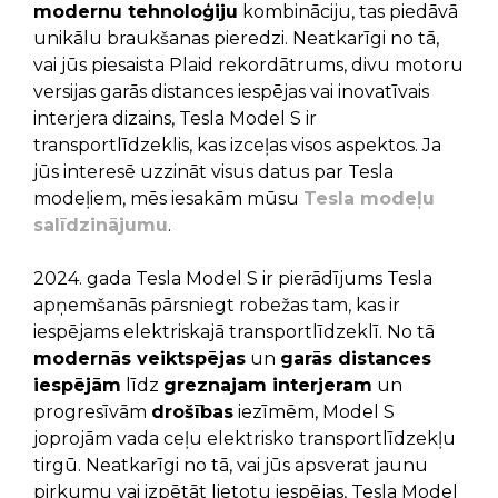
modernu tehnoloģiju
kombināciju, tas piedāvā
unikālu braukšanas pieredzi. Neatkarīgi no tā,
vai jūs piesaista Plaid rekordātrums, divu motoru
versijas garās distances iespējas vai inovatīvais
interjera dizains, Tesla Model S ir
transportlīdzeklis, kas izceļas visos aspektos. Ja
jūs interesē uzzināt visus datus par Tesla
modeļiem, mēs iesakām mūsu
Tesla modeļu
salīdzinājumu
.
2024. gada Tesla Model S ir pierādījums Tesla
apņemšanās pārsniegt robežas tam, kas ir
iespējams elektriskajā transportlīdzeklī. No tā
modernās veiktspējas
un
garās distances
iespējām
līdz
greznajam interjeram
un
progresīvām
drošības
iezīmēm, Model S
joprojām vada ceļu elektrisko transportlīdzekļu
tirgū. Neatkarīgi no tā, vai jūs apsverat jaunu
pirkumu vai izpētāt lietotu iespējas, Tesla Model