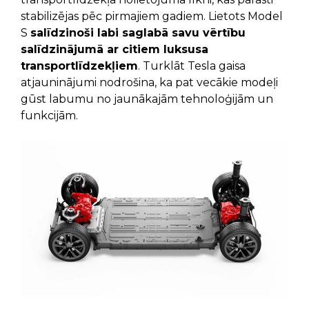
stabilizējas pēc pirmajiem gadiem. Lietots Model
S
salīdzinoši labi saglabā savu vērtību
salīdzinājumā ar citiem luksusa
transportlīdzekļiem
. Turklāt Tesla gaisa
atjauninājumi nodrošina, ka pat vecākie modeļi
gūst labumu no jaunākajām tehnoloģijām un
funkcijām.