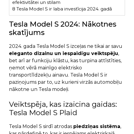
efektivitātei un stilam
8
Tesla Model S ir laba investīcija 2024. gadā
Tesla Model S 2024: Nākotnes
skatījums
2024. gada Tesla Model S izceļas ne tikai ar savu
eleganto dizainu un iespaidīgu veiktspēju
,
bet arī ar funkciju klāstu, kas turpina attīstīties,
ņemot vērā mainīgo elektrisko
transportlīdzekļu ainavu. Tesla Model S ir
paziņojums par to, uz kurieni virzās automobiļu
nākotne un Tesla modeļi.
Veiktspēja, kas izaicina gaidas:
Tesla Model S Plaid
Tesla Model S sirdī atrodas
piedziņas sistēma
,
kas pārdefinē to, kas ir iespējams elektriskajā