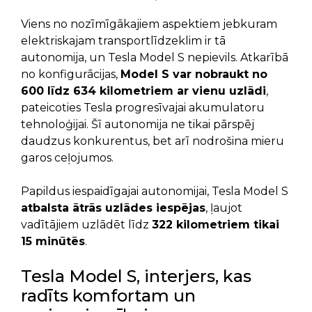
Viens no nozīmīgākajiem aspektiem jebkuram
elektriskajam transportlīdzeklim ir tā
autonomija, un Tesla Model S nepievils. Atkarībā
no konfigurācijas,
Model S var nobraukt no
600 līdz 634 kilometriem ar vienu uzlādi
,
pateicoties Tesla progresīvajai akumulatoru
tehnoloģijai. Šī autonomija ne tikai pārspēj
daudzus konkurentus, bet arī nodrošina mieru
garos ceļojumos.
Papildus iespaidīgajai autonomijai, Tesla Model S
atbalsta ātrās uzlādes iespējas
, ļaujot
vadītājiem uzlādēt līdz
322 kilometriem tikai
15 minūtēs
.
Tesla Model S, interjers, kas
radīts komfortam un