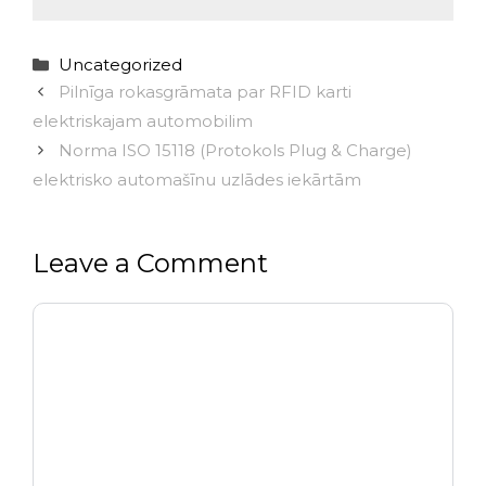
Categories
Uncategorized
Pilnīga rokasgrāmata par RFID karti
elektriskajam automobilim
Norma ISO 15118 (Protokols Plug & Charge)
elektrisko automašīnu uzlādes iekārtām
Leave a Comment
Comment
Name
Email
Website