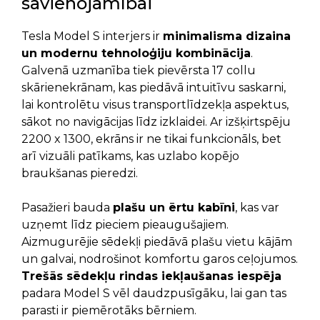
savienojamībai
Tesla Model S interjers ir
minimalisma dizaina
un modernu tehnoloģiju kombinācija
.
Galvenā uzmanība tiek pievērsta 17 collu
skārienekrānam, kas piedāvā intuitīvu saskarni,
lai kontrolētu visus transportlīdzekļa aspektus,
sākot no navigācijas līdz izklaidei. Ar izšķirtspēju
2200 x 1300, ekrāns ir ne tikai funkcionāls, bet
arī vizuāli patīkams, kas uzlabo kopējo
braukšanas pieredzi.
Pasažieri bauda
plašu un ērtu kabīni
, kas var
uzņemt līdz pieciem pieaugušajiem.
Aizmugurējie sēdekļi piedāvā plašu vietu kājām
un galvai, nodrošinot komfortu garos ceļojumos.
Trešās sēdekļu rindas iekļaušanas iespēja
padara Model S vēl daudzpusīgāku, lai gan tas
parasti ir piemērotāks bērniem.