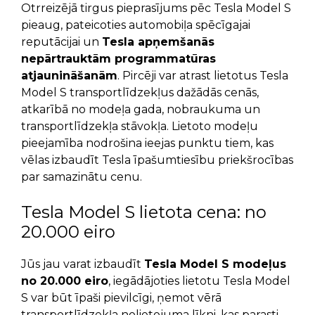
Otrreizējā tirgus pieprasījums pēc Tesla Model S
pieaug, pateicoties automobiļa spēcīgajai
reputācijai un
Tesla apņemšanās
nepārtrauktām programmatūras
atjaunināšanām
. Pircēji var atrast lietotus Tesla
Model S transportlīdzekļus dažādās cenās,
atkarībā no modeļa gada, nobraukuma un
transportlīdzekļa stāvokļa. Lietoto modeļu
pieejamība nodrošina ieejas punktu tiem, kas
vēlas izbaudīt Tesla īpašumtiesību priekšrocības
par samazinātu cenu.
Tesla Model S lietota cena: no
20.000 eiro
Jūs jau varat izbaudīt
Tesla Model S modeļus
no 20.000 eiro
, iegādājoties lietotu Tesla Model
S var būt īpaši pievilcīgi, ņemot vērā
transportlīdzekļa nolietojuma līkni, kas parasti