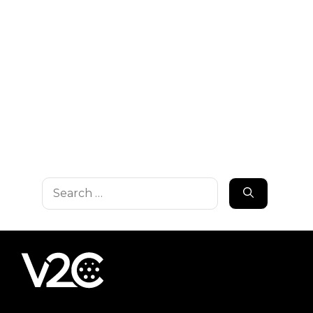
Search
for: