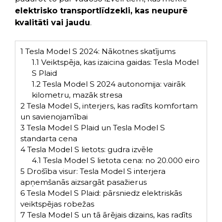
elektrisko transportlīdzekli, kas neupurē
kvalitāti vai jaudu
.
1
Tesla Model S 2024: Nākotnes skatījums
1.1
Veiktspēja, kas izaicina gaidas: Tesla Model
S Plaid
1.2
Tesla Model S 2024 autonomija: vairāk
kilometru, mazāk stresa
2
Tesla Model S, interjers, kas radīts komfortam
un savienojamībai
3
Tesla Model S Plaid un Tesla Model S
standarta cena
4
Tesla Model S lietots: gudra izvēle
4.1
Tesla Model S lietota cena: no 20.000 eiro
5
Drošība visur: Tesla Model S interjera
apņemšanās aizsargāt pasažierus
6
Tesla Model S Plaid: pārsniedz elektriskās
veiktspējas robežas
7
Tesla Model S un tā ārējais dizains, kas radīts