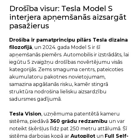
Drošība visur: Tesla Model S
interjera apņemšanās aizsargāt
pasažierus
Drošība ir pamatprincipu pīlārs Tesla dizaina
filozofijā
, un 2024. gada Model S ir šī
apņemšanās piemērs. Automobilis ir izstrādāts, lai
iegūtu 5 zvaigžņu drošības novērtējumu visās
kategorijās. Zems smaguma centrs, pateicoties
akumulatoru pakotnes novietojumam,
samazina apgāšanās risku, kamēr stingrā
struktūra nodrošina lielisku aizsardzību
sadursmes gadījumā.
Tesla Vision
, uzņēmuma patentētā kameru
sistēma, piedāvā
360 grādu redzamību
un var
noteikt šķēršļus līdz pat 250 metru attālumā. Šī
sistēma darbojas kopā ar
Autopilot
un
Full Self-