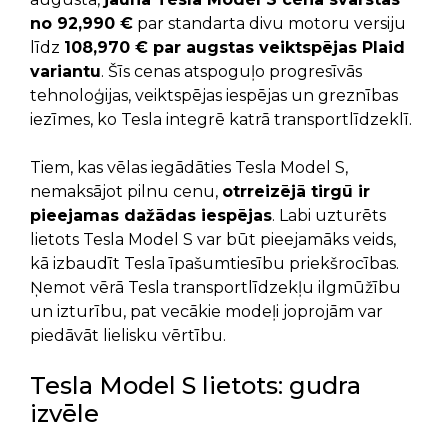
no 92,990 €
par standarta divu motoru versiju
līdz
108,970 € par augstas veiktspējas Plaid
variantu
. Šīs cenas atspoguļo progresīvās
tehnoloģijas, veiktspējas iespējas un greznības
iezīmes, ko Tesla integrē katrā transportlīdzeklī.
Tiem, kas vēlas iegādāties Tesla Model S,
nemaksājot pilnu cenu,
otrreizējā tirgū ir
pieejamas dažādas iespējas
. Labi uzturēts
lietots Tesla Model S var būt pieejamāks veids,
kā izbaudīt Tesla īpašumtiesību priekšrocības.
Ņemot vērā Tesla transportlīdzekļu ilgmūžību
un izturību, pat vecākie modeļi joprojām var
piedāvāt lielisku vērtību.
Tesla Model S lietots: gudra
izvēle