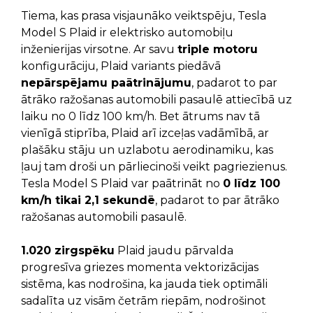
Tiema, kas prasa visjaunāko veiktspēju, Tesla
Model S Plaid ir elektrisko automobiļu
inženierijas virsotne. Ar savu
triple motoru
konfigurāciju, Plaid variants piedāvā
nepārspējamu paātrinājumu
, padarot to par
ātrāko ražošanas automobili pasaulē attiecībā uz
laiku no 0 līdz 100 km/h. Bet ātrums nav tā
vienīgā stiprība, Plaid arī izceļas vadāmībā, ar
plašāku stāju un uzlabotu aerodinamiku, kas
ļauj tam droši un pārliecinoši veikt pagriezienus.
Tesla Model S Plaid var paātrināt no
0 līdz 100
km/h tikai 2,1 sekundē
, padarot to par ātrāko
ražošanas automobili pasaulē.
1.020 zirgspēku
Plaid jaudu pārvalda
progresīva griezes momenta vektorizācijas
sistēma, kas nodrošina, ka jauda tiek optimāli
sadalīta uz visām četrām riepām, nodrošinot