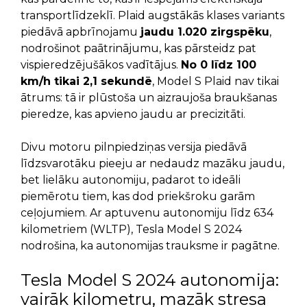
transportlīdzeklī. Plaid augstākās klases variants
piedāvā apbrīnojamu
jaudu 1.020 zirgspēku
,
nodrošinot paātrinājumu, kas pārsteidz pat
vispieredzējušākos vadītājus.
No 0 līdz 100
km/h tikai 2,1 sekundē
, Model S Plaid nav tikai
ātrums: tā ir plūstoša un aizraujoša braukšanas
pieredze, kas apvieno jaudu ar precizitāti.
Divu motoru pilnpiedziņas versija piedāvā
līdzsvarotāku pieeju ar nedaudz mazāku jaudu,
bet lielāku autonomiju, padarot to ideāli
piemērotu tiem, kas dod priekšroku garām
ceļojumiem. Ar aptuvenu autonomiju līdz 634
kilometriem (WLTP), Tesla Model S 2024
nodrošina, ka autonomijas trauksme ir pagātne.
Tesla Model S 2024 autonomija:
vairāk kilometru, mazāk stresa