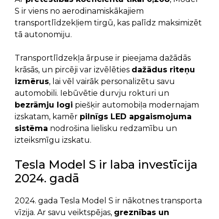
S ir viens no aerodinamiskākajiem
transportlīdzekļiem tirgū, kas palīdz maksimizēt
tā autonomiju.
Transportlīdzekļa ārpuse ir pieejama dažādās
krāsās, un pircēji var izvēlēties
dažādus riteņu
izmērus
, lai vēl vairāk personalizētu savu
automobili. Iebūvētie durvju rokturi un
bezrāmju logi
piešķir automobiļa modernajam
izskatam, kamēr
pilnīgs LED apgaismojuma
sistēma
nodrošina lielisku redzamību un
izteiksmīgu izskatu.
Tesla Model S ir laba investīcija
2024. gadā
2024. gada Tesla Model S ir nākotnes transporta
vīzija. Ar savu veiktspējas,
greznības un