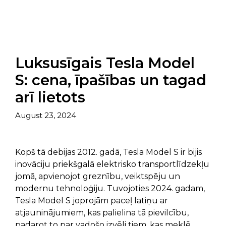
Luksusīgais Tesla Model
S: cena, īpašības un tagad
arī lietots
August 23, 2024
Kopš tā debijas 2012. gadā, Tesla Model S ir bijis
inovāciju priekšgalā elektrisko transportlīdzekļu
jomā, apvienojot greznību, veiktspēju un
modernu tehnoloģiju. Tuvojoties 2024. gadam,
Tesla Model S joprojām paceļ latiņu ar
atjauninājumiem, kas palielina tā pievilcību,
padarot to par vadošo izvēli tiem, kas meklē