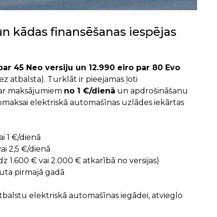
un kādas finansēšanas iespējas
par 45 Neo versiju un 12.990 eiro par 80 Evo
 atbalsta). Turklāt ir pieejamas ļoti
, ar maksājumiem
no 1 €/dienā
un apdrošināšanu
apmaksai elektriskā automašīnas uzlādes iekārtas
ai 1 €/dienā
vai 2,5 €/dienā
dz 1.600 € vai 2.000 € atkarībā no versijas)
uta pirmajā gadā
 atbalstu elektriskā automašīnas iegādei, atvieglo