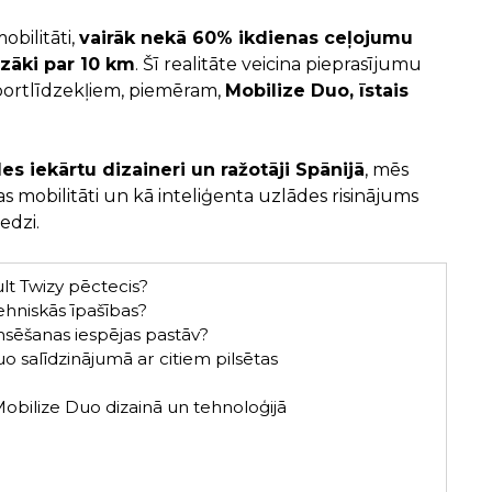
obilitāti,
vairāk nekā 60% ikdienas ceļojumu
azāki par 10 km
. Šī realitāte veicina pieprasījumu
portlīdzekļiem, piemēram,
Mobilize Duo, īstais
s iekārtu dizaineri un ražotāji Spānijā
, mēs
as mobilitāti un kā inteliģenta uzlādes risinājums
edzi.
lt Twizy pēctecis?
ehniskās īpašības?
nsēšanas iespējas pastāv?
 salīdzinājumā ar citiem pilsētas
Mobilize Duo dizainā un tehnoloģijā