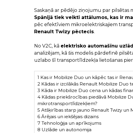
Saskaņā ar pēdējo ziņojumu par pilsētas m
Spānijā tiek veikti attālumos, kas ir m
pēc efektīviem mikroelektriskajiem trans
Renault Twizy pēctecis
.
No V2C, kā
elektrisko automašīnu uzlāde
analizējam, kā šis modelis pārdefinē pilsēt
uzlabo šī transportlīdzekļa lietošanas pier
1
Kas ir Mobilize Duo un kāpēc tas ir Renau
2
Kādas ir izcilākās Renault Mobilize Duo t
3
Kāda ir Mobilize Duo cena un kādas fina
4
Kādas priekšrocības piedāvā Mobilize Duo
mikrotransportlīdzekļiem?
5
Atšķirības starp jauno Renault Twizy un 
6
Ārējais un iekšējais dizains
7
Tehnoloģija un aprīkojums
8
Uzlāde un autonomija