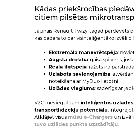
Kādas priekšrocības piedāv
citiem pilsētas mikrotrans
Jaunais Renault Twizy, tagad pārdēvēts pa
kas padara to par visinteliģentāko izvēli pil
Ekstremāla manevrētspēja
: novie
Augsta drošība
: gaisa spilvens, jo
Reāla ilgtspēja
: ražots no pārstrā
Uzlabota savienojamība
: atvēršan
noteikšana ar MyDuo lietotni
Uzlādes vieglums
: saderīgs ar je
V2C mēs ieguldām
inteliģentos uzlādes 
transportlīdzekļu potenciālu
, integrēj
Atklājiet visus
mūsu e-Chargers
un izvēli
tuvo uzlādes punkta uzstādītāju
.