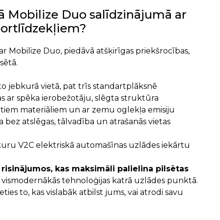
ā Mobilize Duo salīdzinājumā ar
portlīdzekļiem?
r Mobilize Duo, piedāvā atšķirīgas priekšrocības,
sētā.
to jebkurā vietā, pat trīs standartplāksnē
stas ar spēka ierobežotāju, slēgta struktūra
dātiem materiāliem un ar zemu oglekļa emisiju
a bez atslēgas, tālvadība un atrašanās vietas
bkuru V2C elektriskā automašīnas uzlādes iekārtu
risinājumos, kas maksimāli palielina pilsētas
ot vismodernākās tehnoloģijas katrā uzlādes punktā.
eties to, kas vislabāk atbilst jums, vai atrodi savu