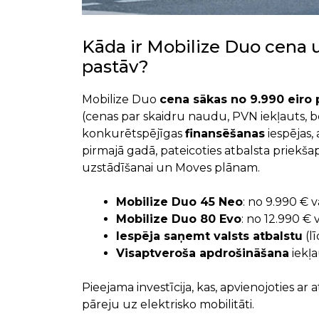
Kāda ir Mobilize Duo cena 
pastāv?
Mobilize Duo
cena sākas no 9.990 eiro 
(cenas par skaidru naudu, PVN iekļauts, bez
konkurētspējīgas
finansēšanas
iespējas
pirmajā gadā, pateicoties atbalsta priekš
uzstādīšanai un Moves plānam.
Mobilize Duo 45 Neo
: no 9.990 € v
Mobilize Duo 80 Evo
: no 12.990 € 
Iespēja saņemt valsts atbalstu
(lī
Visaptveroša apdrošināšana
iekļa
Pieejama investīcija, kas, apvienojoties ar
pāreju uz elektrisko mobilitāti.