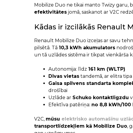
Mobilize Duo ne tikai manto Twizy garu, b
efektivitātes
jomā, saskanot ar V2C redzēj
Kādas ir izcilākās Renault 
Renault Mobilize Duo izceļas ar savu te
pilsētā. Tā
10,3 kWh akumulators
nodroši
un tā uzlādes sistēma ir tikpat vienkārša 
Autonomija: līdz
161 km (WLTP)
Divas vietas
tandemā, ar elitra tipa
Gaisa spilvens standarta komplek
drošībai
Uzlāde ar
Schuko kontaktligzdu
v
Efektīva patēriņa:
no 8,8 kWh/100
V2C,
mūsu
elektrisko automašīnu uzlā
transportlīdzekļiem kā Mobilize Duo
, 