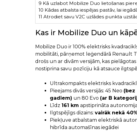
9
Kā uzlabot Mobilize Duo lietošanas pier
10
Kādas atbalsta iespējas pastāv, lai iegā
11
Atrodiet savu V2C uzlādes punkta uzstād
Kas ir Mobilize Duo un kāpē
Mobilize Duo ir 100% elektrisks kvadracikls,
mobilitāti, pārņemot leģendārā Renault T
drošs un ar divām versijām, kas pielāgotas
nostiprina savu pozīciju kā atsauce ilgtspēj
Ultrakompakts elektrisks kvadracik
Pieejams divās versijās: 45 Neo
(bez 
gadiem)
un 80 Evo
(ar B kategori
Līdz
161 km
apstiprināta autonomij
Ilgtspējīgs dizains:
vairāk nekā 40%
Piekļuve atbalstam elektriskā auto
hibrīda automašīnas iegādei