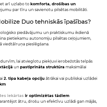
et arī uzlabo to
komforta, drošības un
umu par tīru un savienotu pilsētas mobilitāti.
Mobilize Duo tehniskās īpašības?
hnoloģisko piedāvājumu un praktiskumu ikdienā
na pietiekamu autonomiju pilsētas ceļojumiem,
kā viedtālruņa pieslēgšana.
 durvīm, lai atvieglotu piekļuvi ierobežotās telpās
tācijā
un
pastiprināta struktūra
maksimālai
ai
2. tipa kabeļa opciju
ātrākai vai publiskai uzlādei
 km
des iekārtas
ir optimizētas tādiem
garantējot ātru, drošu un efektīvu uzlādi gan mājās,