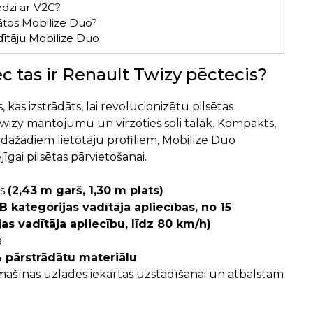
edzi ar V2C?
dātos Mobilize Duo?
ītāju Mobilize Duo
c tas ir Renault Twizy pēctecis?
 kas izstrādāts, lai revolucionizētu pilsētas
wizy mantojumu un virzoties soli tālāk. Kompakts,
 dažādiem lietotāju profiliem, Mobilize Duo
īgai pilsētas pārvietošanai.
ls
(2,43 m garš, 1,30 m plats)
B kategorijas vadītāja apliecības, no 15
jas vadītāja apliecību, līdz 80 km/h)
a
 pārstrādātu materiālu
mašīnas uzlādes iekārtas uzstādīšanai un atbalstam