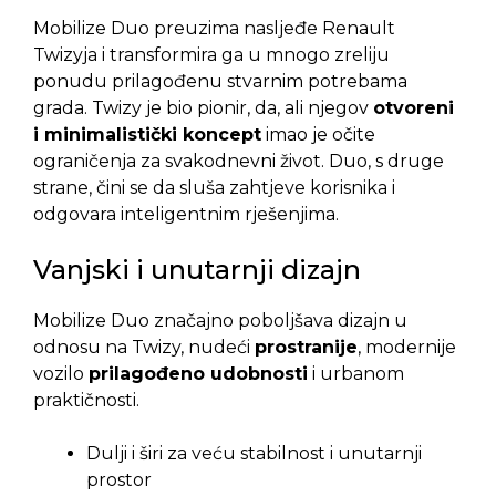
Mobilize Duo preuzima nasljeđe Renault
Twizyja i transformira ga u mnogo zreliju
ponudu prilagođenu stvarnim potrebama
grada. Twizy je bio pionir, da, ali njegov
otvoreni
i minimalistički koncept
imao je očite
ograničenja za svakodnevni život. Duo, s druge
strane, čini se da sluša zahtjeve korisnika i
odgovara inteligentnim rješenjima.
Vanjski i unutarnji dizajn
Mobilize Duo značajno poboljšava dizajn u
odnosu na Twizy, nudeći
prostranije
, modernije
vozilo
prilagođeno udobnosti
i urbanom
praktičnosti.
Dulji i širi za veću stabilnost i unutarnji
prostor