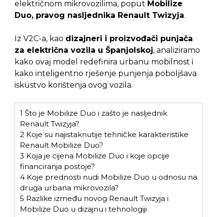
električnom mikrovozilima, poput
Mobilize
Duo, pravog nasljednika Renault Twizyja
.
Iz V2C-a, kao
dizajneri i proizvođači punjača
za električna vozila u Španjolskoj
, analiziramo
kako ovaj model redefinira urbanu mobilnost i
kako inteligentno rješenje punjenja poboljšava
iskustvo korištenja ovog vozila.
1
Što je Mobilize Duo i zašto je nasljednik
Renault Twizyja?
2
Koje su najistaknutije tehničke karakteristike
Renault Mobilize Duo?
3
Koja je cijena Mobilize Duo i koje opcije
financiranja postoje?
4
Koje prednosti nudi Mobilize Duo u odnosu na
druga urbana mikrovozila?
5
Razlike između novog Renault Twizyja i
Mobilize Duo u dizajnu i tehnologiji