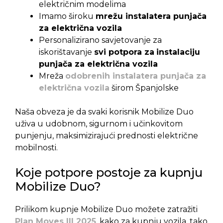
električnim modelima
Imamo široku
mrežu instalatera punjača
za električna vozila
Personalizirano savjetovanje za
iskorištavanje
svi potpora za
instalaciju
punjača za električna vozila
Mreža
odobrenih instalatera punjača za
električna vozila
širom Španjolske
Naša obveza je da svaki korisnik Mobilize Duo
uživa u udobnom, sigurnom i učinkovitom
punjenju, maksimizirajući prednosti električne
mobilnosti.
Koje potpore postoje za kupnju
Mobilize Duo?
Prilikom kupnje Mobilize Duo možete zatražiti
Plan Moves III 2025
, kako za kupnju vozila, tako