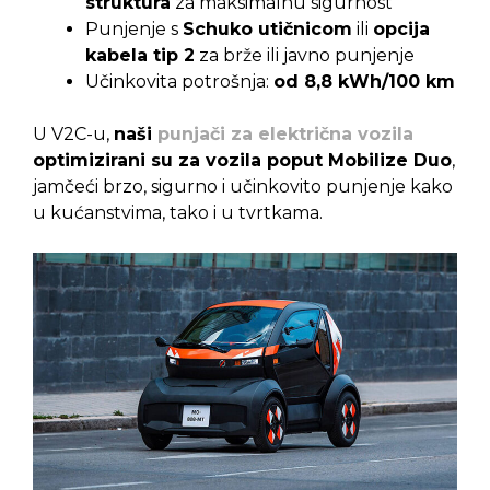
struktura
za maksimalnu sigurnost
Punjenje s
Schuko utičnicom
ili
opcija
kabela tip 2
za brže ili javno punjenje
Učinkovita potrošnja:
od 8,8 kWh/100 km
U V2C-u,
naši
punjači za električna vozila
optimizirani su za vozila poput Mobilize Duo
,
jamčeći brzo, sigurno i učinkovito punjenje kako
u kućanstvima, tako i u tvrtkama.