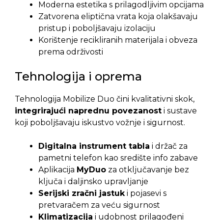
Moderna estetika s prilagodljivim opcijama
Zatvorena eliptična vrata koja olakšavaju
pristup i poboljšavaju izolaciju
Korištenje recikliranih materijala i obveza
prema održivosti
Tehnologija i oprema
Tehnologija Mobilize Duo čini kvalitativni skok,
integrirajući naprednu povezanost
i sustave
koji poboljšavaju iskustvo vožnje i sigurnost.
Digitalna instrument tabla
i držač za
pametni telefon kao središte info zabave
Aplikacija
MyDuo
za otključavanje bez
ključa i daljinsko upravljanje
Serijski zračni jastuk
i pojasevi s
pretvaračem za veću sigurnost
Klimatizacija
i udobnost prilagođeni