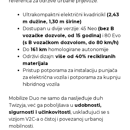
referenca za održive urbane prijevoze.
Ultrakompaktni električni kvadricikl
(2,43
m dužine, 1,30 m širine)
Dostupan u dvije verzije: 45 Neo
(bez B
vozačke dozvole, od 15 godina)
i 80 Evo
(s B vozačkom dozvolom, do 80 km/h)
Do
161 km
homologirane autonomije
Održivi dizajn:
više od 40% recikliranih
materijala
Pristup potporama za instalaciju punjača
za električna vozila i potporama za kupnju
hibridnog vozila
Mobilize Duo ne samo da nasljeđuje duh
Twizyja, već ga poboljšava u
udobnosti,
sigurnosti i učinkovitosti
, usklađujući se s
vizijom V2C-a o čistoj i povezanoj urbanoj
mobilnosti.