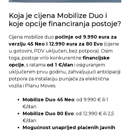
Koja je cijena Mobilize Duo i
koje opcije financiranja postoje?
Cijena mobilize duo
počinje od 9.990 eura za
verziju 45 Neo i 12.990 eura za 80 Evo
(cijene
u gotovini, PDV uključen, bez potpora). Osim
toga, postoje vrlo konkurentne
financijske
opcije
, s ratama
od 1 €/dan
i osiguranjem
uključenim prvu godinu, zahvaljujući anticipaciji
potpora za instalaciju punjača za električna
vozila i Planu Moves.
Mobilize Duo 45 Neo
: od 9.990 € ili 1
€/dan
Mobilize Duo 80 Evo
: od 12.990 € ili 2,5
€/dan
Mogućnost unaprijed plaćenih javnih