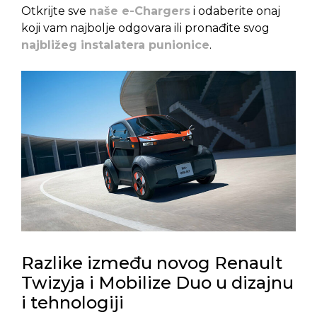
Otkrijte sve
naše e-Chargers
i odaberite onaj
koji vam najbolje odgovara ili pronađite svog
najbližeg instalatera punionice
.
Razlike između novog Renault
Twizyja i Mobilize Duo u dizajnu
i tehnologiji