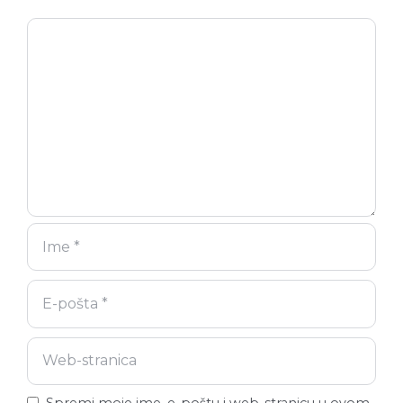
Komentar
Ime
E-
Web-
pošta
stranica
Spremi moje ime, e-poštu i web-stranicu u ovom