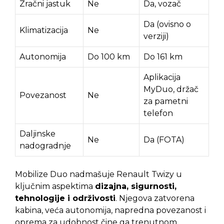
Zračni jastuk
Ne
Da, vozač
Da (ovisno o
Klimatizacija
Ne
verziji)
Autonomija
Do 100 km
Do 161 km
Aplikacija
MyDuo, držač
Povezanost
Ne
za pametni
telefon
Daljinske
Ne
Da (FOTA)
nadogradnje
Mobilize Duo nadmašuje Renault Twizy u
ključnim aspektima
dizajna, sigurnosti,
tehnologije i održivosti
. Njegova zatvorena
kabina, veća autonomija, napredna povezanost i
oprema za udobnost čine ga trenutnom