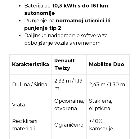
Baterija od
10,3 kWh s do 161 km
autonomije
Punjenje na
normalnoj utičnici ili
punjenje tip 2
Daljinske nadogradnje softvera za
poboljšanje vozila s vremenom
Renault
Karakteristika
Mobilize Duo
Twizy
2,33 m / 1,19
Duljina / Širina
2,43 m / 1,30 m
m
Opcionalna,
Staklena,
Vrata
otvorena
eliptična
Reciklirani
>40%
Ograničeno
materijali
karoserije