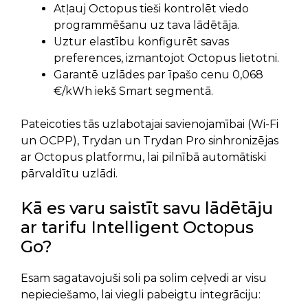
Atļauj Octopus tieši kontrolēt viedo
programmēšanu uz tava lādētāja.
Uztur elastību konfigurēt savas
preferences, izmantojot Octopus lietotni.
Garantē uzlādes par īpašo cenu 0,068
€/kWh iekš Smart segmentā.
Pateicoties tās uzlabotajai savienojamībai (Wi-Fi
un OCPP), Trydan un Trydan Pro sinhronizējas
ar Octopus platformu, lai pilnībā automātiski
pārvaldītu uzlādi.
Kā es varu saistīt savu lādētāju
ar tarifu Intelligent Octopus
Go?
Esam sagatavojuši soli pa solim ceļvedi ar visu
nepieciešamo, lai viegli pabeigtu integrāciju: