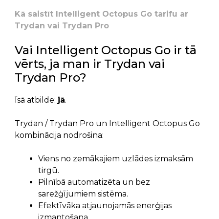
Kā saistīt Intelligent Octopus Go tarifu ar
Trydan vai Trydan Pro
Vai Intelligent Octopus Go ir tā
vērts, ja man ir Trydan vai
Trydan Pro?
Īsā atbilde:
jā
.
Trydan / Trydan Pro un Intelligent Octopus Go
kombinācija nodrošina:
Viens no zemākajiem uzlādes izmaksām
tirgū.
Pilnībā automatizēta un bez
sarežģījumiem sistēma.
Efektīvāka atjaunojamās enerģijas
izmantošana.