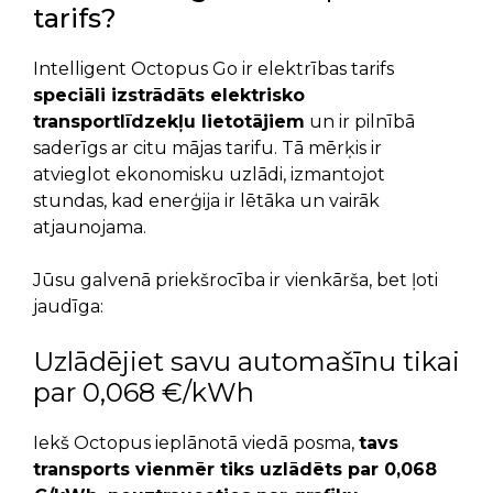
tarifs?
Intelligent Octopus Go ir elektrības tarifs
speciāli izstrādāts elektrisko
transportlīdzekļu lietotājiem
un ir pilnībā
saderīgs ar citu mājas tarifu. Tā mērķis ir
atvieglot ekonomisku uzlādi, izmantojot
stundas, kad enerģija ir lētāka un vairāk
atjaunojama.
Jūsu galvenā priekšrocība ir vienkārša, bet ļoti
jaudīga:
Uzlādējiet savu automašīnu tikai
par 0,068 €/kWh
Iekš Octopus ieplānotā viedā posma,
tavs
transports vienmēr tiks uzlādēts par 0,068