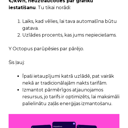
€/kWh, neuztraucoties par grafiku
iestatīšanu
. Tu tikai norādi:
Laiks, kad vēlies, lai tava automašīna būtu
gatava.
Uzlādes procents, kas jums nepieciešams.
Y Octopus parūpēsies par pārējo.
Šis ļauj:
Īpaši ietaupījumi katrā uzlādē, pat vairāk
nekā ar tradicionālajām nakts tarifām.
Izmantot pārmērīgos atjaunojamos
resursus, jo tarifs ir optimizēts, lai maksimāli
palielinātu zaļās enerģijas izmantošanu.