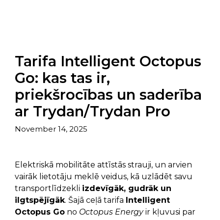
Tarifa Intelligent Octopus
Go: kas tas ir,
priekšrocības un saderība
ar Trydan/Trydan Pro
November 14, 2025
Elektriskā mobilitāte attīstās strauji, un arvien
vairāk lietotāju meklē veidus, kā uzlādēt savu
transportlīdzekli
izdevīgāk, gudrāk un
ilgtspējīgāk
. Šajā ceļā tarifa
Intelligent
Octopus Go
no
Octopus Energy
ir kļuvusi par