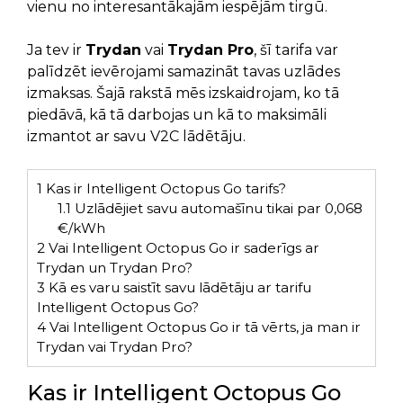
vienu no interesantākajām iespējām tirgū.
Ja tev ir
Trydan
vai
Trydan Pro
, šī tarifa var
palīdzēt ievērojami samazināt tavas uzlādes
izmaksas. Šajā rakstā mēs izskaidrojam, ko tā
piedāvā, kā tā darbojas un kā to maksimāli
izmantot ar savu V2C lādētāju.
1
Kas ir Intelligent Octopus Go tarifs?
1.1
Uzlādējiet savu automašīnu tikai par 0,068
€/kWh
2
Vai Intelligent Octopus Go ir saderīgs ar
Trydan un Trydan Pro?
3
Kā es varu saistīt savu lādētāju ar tarifu
Intelligent Octopus Go?
4
Vai Intelligent Octopus Go ir tā vērts, ja man ir
Trydan vai Trydan Pro?
Kas ir Intelligent Octopus Go