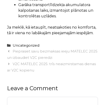
Garāka transportlīdzekļa akumulatora
kalpošanas laiks, izmantojot plānotas un
kontrolētas uzlādes.
Ja meklē, kā ietaupīt, neatsakoties no komforta,
tā ir viena no labākajām pieejamajām iespējām.
Categories
Uncategorized
Pieprasiet savu bezmaksas ieeju MATELEC 2025
un izbaudiet V2C pieredzi
V2C MATELEC 2025: trīs neaizmirstamas dienas
ar V2C kopienu
Leave a Comment
Comment
Name
Email
Website