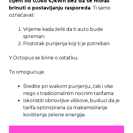
cijeni od 0,068 €/kWh bez da se moraš
brinuti o postavljanju rasporeda
. Ti samo
označavaš:
Vrijeme kada želiš da ti auto bude
spreman.
Postotak punjenja koji ti je potreban.
Y Octopus se brine o ostatku.
To omogućuje:
Štedite pri svakom punjenju, čak i više
nego s tradicionalnim noćnim tarifama.
Iskoristiti obnovljive viškove, budući da je
tarifa optimizirana za maksimiziranje
korištenja zelene energije.