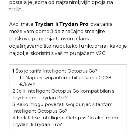
postala je jedna od najzanimljivijih opcija na
tržištu.
Ako imate
Trydan
ili
Trydan Pro
, ova tarifa
može vam pomoći da značajno smanjite
troškove punjenja. U ovom članku
objašnjavamo što nudi, kako funkcionira i kako je
najbolje iskoristiti s vašim punjačem V2C.
1
Što je tarifa Intelligent Octopus Go?
1.1
Napuni svoj automobil za samo 0,068
€/kWh
2
Je li Intelligent Octopus Go kompatibilan s
Trydanom i Trydan Pro?
3
Kako mogu povezati svoj punjač s tarifom
Intelligent Octopus Go?
4
Isplati li se Intelligent Octopus Go ako imam
Trydan ili Trydan Pro?