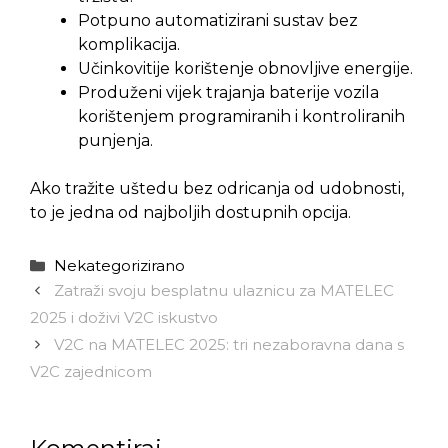
Potpuno automatizirani sustav bez
komplikacija.
Učinkovitije korištenje obnovljive energije.
Produženi vijek trajanja baterije vozila
korištenjem programiranih i kontroliranih
punjenja.
Ako tražite uštedu bez odricanja od udobnosti,
to je jedna od najboljih dostupnih opcija.
Kategorije
Nekategorizirano
Zatraži svoju besplatnu ulaznicu za MATELEC
2025 i doživi V2C iskustvo
V2C na MATELEC 2025: tri nezaboravna dana s
V2C zajednicom