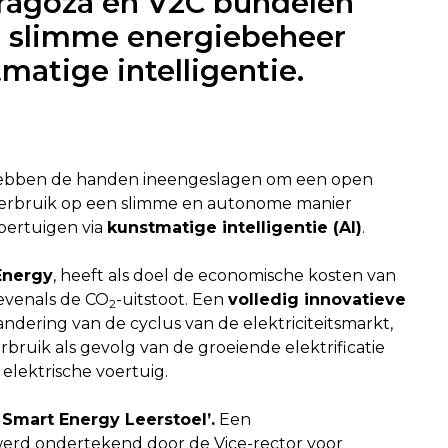
aragoza en V2C bundelen
n slimme energiebeheer
matige intelligentie.
bben de handen ineengeslagen om een open
verbruik op een slimme en autonome manier
voertuigen via
kunstmatige intelligentie (AI)
.
Energy
, heeft als doel de economische kosten van
 evenals de CO
-uitstoot. Een
volledig innovatieve
2
andering van de cyclus van de elektriciteitsmarkt,
ruik als gevolg van de groeiende elektrificatie
elektrische voertuig.
 Smart Energy Leerstoel’.
Een
erd ondertekend door de Vice-rector voor