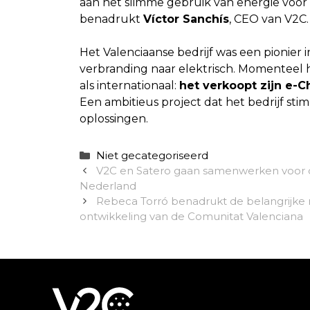
aan het slimme gebruik van energie voor 
benadrukt
Víctor Sanchís
, CEO van V2C
Het Valenciaanse bedrijf was een pionier 
verbranding naar elektrisch. Momenteel 
als internationaal:
het verkoopt zijn e-
Een ambitieus project dat het bedrijf st
oplossingen.
Categorieën
Niet gecategoriseerd
V2C en Satero gaan samenwerken voor de 
Nederland
Rebeca Torró benadrukt de belangrijke 
ontwikkeling van de Comunitat Valenciana