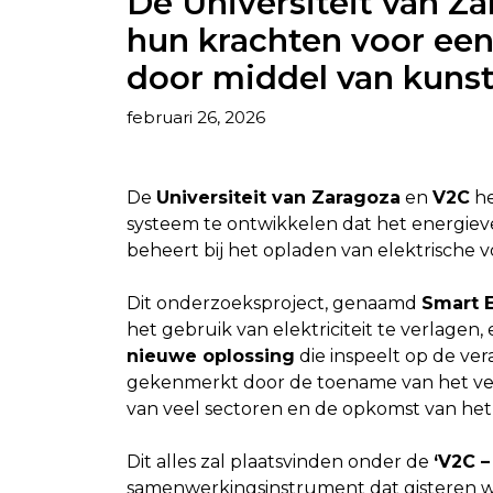
De Universiteit van Z
hun krachten voor ee
door middel van kunst
februari 26, 2026
De
Universiteit van Zaragoza
en
V2C
he
systeem te ontwikkelen dat het energie
beheert bij het opladen van elektrische 
Dit onderzoeksproject, genaamd
Smart 
het gebruik van elektriciteit te verlagen,
nieuwe oplossing
die inspeelt op de ver
gekenmerkt door de toename van het verb
van veel sectoren en de opkomst van het 
Dit alles zal plaatsvinden onder de
‘V2C –
samenwerkingsinstrument dat gisteren w