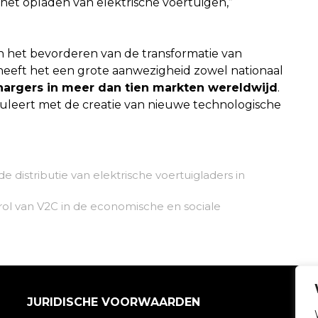
het opladen van elektrische voertuigen,”
.
in het bevorderen van de transformatie van
heeft het een grote aanwezigheid zowel nationaal
Chargers in meer dan tien markten wereldwijd
.
imuleert met de creatie van nieuwe technologische
distributie van elektrische voertuigladers in
rol van V2C in de economische en sociale
JURIDISCHE VOORWAARDEN