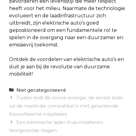
bevorderen een levensstijl die meer respect
heeft voor het milieu. Naarmate de technologie
evolueert en de laadinfrastructuur zich
uitbreidt, zijn elektrische auto’s goed
gepositioneerd om een fundamentele rol te
spelen in de overgang naar een duurzamer en
emissievrij toekomst.
Ontdek de voordelen van elektrische auto’s en
sluit je aan bij de revolutie van duurzame
mobiliteit!
Categorieën
Niet gecategoriseerd
Trydan leidt de zonne-energie: de eerste lader
op de markt die compatibel is met geïsoleerde
fotovoltaïsche installaties
Een elektrische lader thuis installeren:
Veelgestelde Vragen