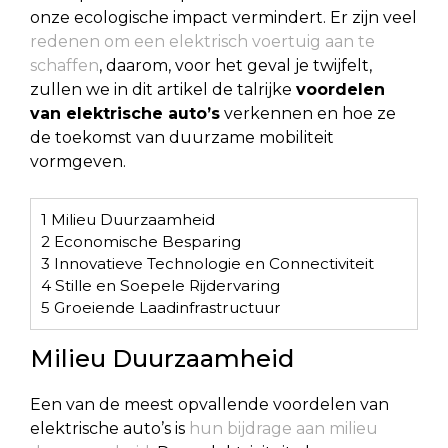
onze ecologische impact vermindert. Er zijn veel
redenen om een elektrisch voertuig aan te
schaffen
, daarom, voor het geval je twijfelt,
zullen we in dit artikel de talrijke
voordelen
van elektrische auto’s
verkennen en hoe ze
de toekomst van duurzame mobiliteit
vormgeven.
1
Milieu Duurzaamheid
2
Economische Besparing
3
Innovatieve Technologie en Connectiviteit
4
Stille en Soepele Rijdervaring
5
Groeiende Laadinfrastructuur
Milieu Duurzaamheid
Een van de meest opvallende voordelen van
elektrische auto’s is
hun bijdrage aan milieu