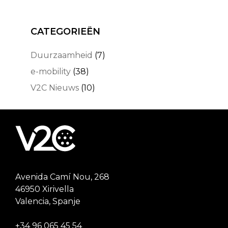
CATEGORIEËN
Duurzaamheid
(7)
e-mobility
(38)
V2C Nieuws
(10)
Avenida Camí Nou, 268
46950 Xirivella
Valencia, Spanje
+34 96 065 45 54