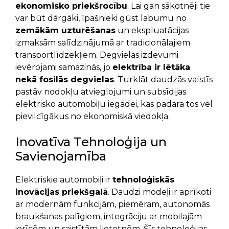
ekonomisko priekšrocību
. Lai gan sākotnēji tie
var būt dārgāki, īpašnieki gūst labumu no
zemākām uzturēšanas
un ekspluatācijas
izmaksām salīdzinājumā ar tradicionālajiem
transportlīdzekļiem. Degvielas izdevumi
ievērojami samazinās, jo
elektrība ir lētāka
nekā fosilās degvielas
. Turklāt daudzās valstīs
pastāv nodokļu atvieglojumi un subsīdijas
elektrisko automobiļu iegādei, kas padara tos vēl
pievilcīgākus no ekonomiskā viedokļa.
Inovatīva Tehnoloģija un
Savienojamība
Elektriskie automobiļi ir
tehnoloģiskās
inovācijas priekšgalā
. Daudzi modeļi ir aprīkoti
ar modernām funkcijām, piemēram, autonomās
braukšanas palīgiem, integrāciju ar mobilajām
ierīcēm un saistītām lietotnēm. Šīs tehnoloģijas