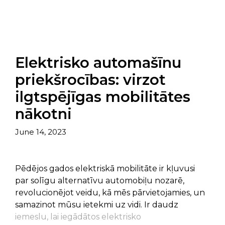
Elektrisko automašīnu
priekšrocības: virzot
ilgtspējīgas mobilitātes
nākotni
June 14, 2023
Pēdējos gados elektriskā mobilitāte ir kļuvusi
par solīgu alternatīvu automobiļu nozarē,
revolucionējot veidu, kā mēs pārvietojamies, un
samazinot mūsu ietekmi uz vidi. Ir daudz
iemeslu, lai iegādātos elektrisko