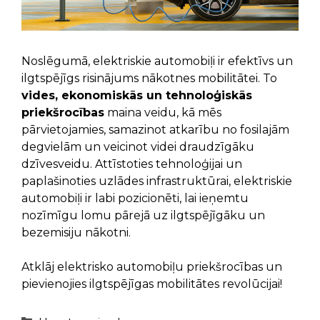
Noslēgumā, elektriskie automobiļi ir efektīvs un
ilgtspējīgs risinājums nākotnes mobilitātei. To
vides, ekonomiskās un tehnoloģiskās
priekšrocības
maina veidu, kā mēs
pārvietojamies, samazinot atkarību no fosilajām
degvielām un veicinot videi draudzīgāku
dzīvesveidu. Attīstoties tehnoloģijai un
paplašinoties uzlādes infrastruktūrai, elektriskie
automobiļi ir labi pozicionēti, lai ieņemtu
nozīmīgu lomu pārejā uz ilgtspējīgāku un
bezemisiju nākotni.
Atklāj elektrisko automobiļu priekšrocības un
pievienojies ilgtspējīgas mobilitātes revolūcijai!