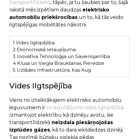
transportlīdzekli
, tāpēc, ja tu šaubies par to, šajā
rakstā mēs izpētīsim daudzas
elektrisko
automobiļu priekšrocības
un to, kā tās veido
ilgtspējīgas mobilitātes nākotni.
1
Vides Ilgtspējība
2
Ekonomiskā Ietaupījuma
3
Inovatīva Tehnoloģija un Savienojamība
4
Klusa un Viegla Braukšanas Pieredze
5
Uzlādes Infrastruktūra, Kas Aug
Vides Ilgtspējība
Viens no izteiktākajiem elektrisko automobiļu
ieguvumiem ir
to ieguldījums vides ilgtspējībā
.
Izmantojot elektrību kā dzinēju avotu, šie
transportlīdzekļi
neizdala piesārņojošas
izplūdes gāzes
, kā to dara iekšdedzes dzinēji.
Tas nozīmē būtisku oglekļa pēdas