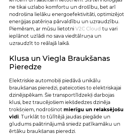
ne tikai uzlabo komfortu un drošību, bet arī
nodrošina lielāku energoefektivitāti, optimizējot
enerģijas patēriņa pārvaldību un uzraudzību.
Piemēram, ar mūsu lietotni
V2C Cloud
tu vari
ieplānot uzlādi no sava viedtālruņa un
uzraudzīt to reālajā laikā.
Klusa un Viegla Braukšanas
Pieredze
Elektriskie automobiļi piedāvā unikālu
braukšanas pieredzi, pateicoties to elektriskajai
dzinējspēkam. Šie transportlīdzekļi darbojas
klusi, bez traucējošiem iekšdedzes dzinēja
trokšņiem, nodrošinot
mierīgu un relaksējošu
vidi
. Turklāt to tūlītējā jaudas piegāde un
gludums paātrinājumā sniedz patīkamāku un
ērtāku braukšanas pieredzi.