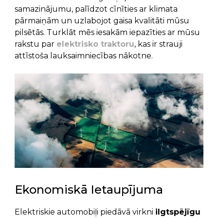
samazinājumu, palīdzot cīnīties ar klimata
pārmaiņām un uzlabojot gaisa kvalitāti mūsu
pilsētās. Turklāt mēs iesakām iepazīties ar mūsu
rakstu par
elektrisko traktoru
, kas ir strauji
attīstoša lauksaimniecības nākotne.
Ekonomiskā Ietaupījuma
Elektriskie automobiļi piedāvā virkni
ilgtspējīgu