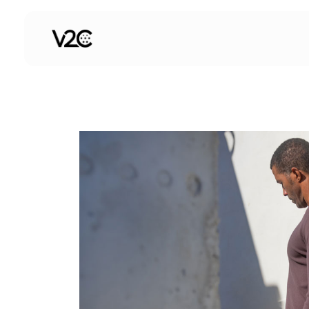
Ga
naar
de
inhoud