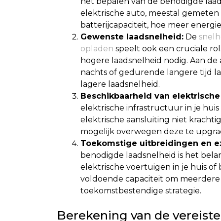
het bepalen van de benodigde laadsn
elektrische auto, meestal gemeten
batterijcapaciteit, hoe meer energie
Gewenste laadsnelheid:
De
snelh
opladen
speelt ook een cruciale rol
hogere laadsnelheid nodig. Aan de a
nachts of gedurende langere tijd l
lagere laadsnelheid.
Beschikbaarheid van elektrische 
elektrische infrastructuur in je huis
elektrische aansluiting niet krachti
mogelijk overwegen deze te upgra
Toekomstige uitbreidingen en ex
benodigde laadsnelheid is het bela
elektrische voertuigen in je huis o
voldoende capaciteit om meerdere 
toekomstbestendige strategie.
Berekening van de vereiste