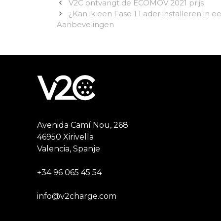
V2C ontvangt de ECOMOV 2021 prijs
¿Kan ik een Fase 1 Lader installeren in e
Aanbevelingen
Avenida Camí Nou, 268
46950 Xirivella
Valencia, Spanje
+34 96 065 45 54
info@v2charge.com