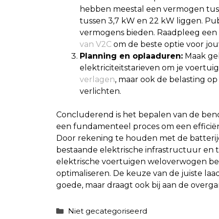
hebben meestal een vermogen tussen
tussen 3,7 kW en 22 kW liggen. Pu
vermogens bieden. Raadpleeg een g
van V2C
om de beste optie voor jou
Planning en oplaaduren:
Maak geb
elektriciteitstarieven om je voertui
verlagen
, maar ook de belasting op 
verlichten.
Concluderend is het bepalen van de beno
een fundamenteel proces om een efficië
Door rekening te houden met de batterijc
bestaande elektrische infrastructuur en 
elektrische voertuigen weloverwogen bes
optimaliseren. De keuze van de juiste laa
goede, maar draagt ook bij aan de over
Categorieën
Niet gecategoriseerd