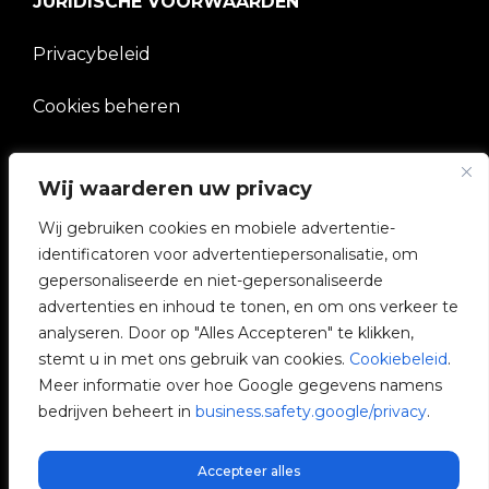
JURIDISCHE VOORWAARDEN
Privacybeleid
Cookies beheren
BEDRIJF
Wij waarderen uw privacy
V2C Gemeenschap
Wij gebruiken cookies en mobiele advertentie-
identificatoren voor advertentiepersonalisatie, om
e-Chargers
gepersonaliseerde en niet-gepersonaliseerde
advertenties en inhoud te tonen, en om ons verkeer te
V2C Cloud
analyseren. Door op "Alles Accepteren" te klikken,
stemt u in met ons gebruik van cookies.
Cookiebeleid
.
V2C Payments
Meer informatie over hoe Google gegevens namens
bedrijven beheert in
business.safety.google/privacy
.
Blog
Accepteer alles