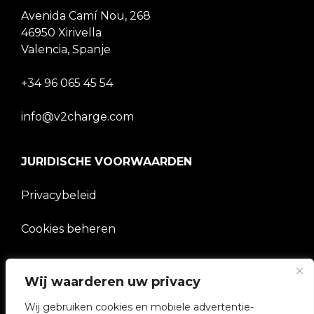
Avenida Camí Nou, 268
46950 Xirivella
Valencia, Spanje
+34 96 065 45 54
info@v2charge.com
JURIDISCHE VOORWAARDEN
Privacybeleid
Cookies beheren
BEDRIJF
Wij waarderen uw privacy
V2C Gemeenschap
Wij gebruiken cookies en mobiele advertentie-