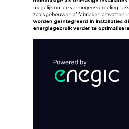
monofasige als driefasige installatie
mogelijk om de vermogensverdeling tussen 
zoals gebouwen of fabrieken omvatten, i
worden geïntegreerd in installaties
energiegebruik verder te optimaliser