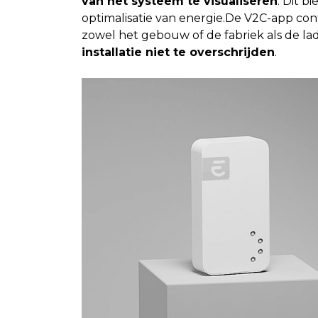
van het systeem te visualiseren
. Dit b
optimalisatie van energie.
De V2C-app cont
zowel het gebouw of de fabriek als de la
installatie niet te overschrijden
.