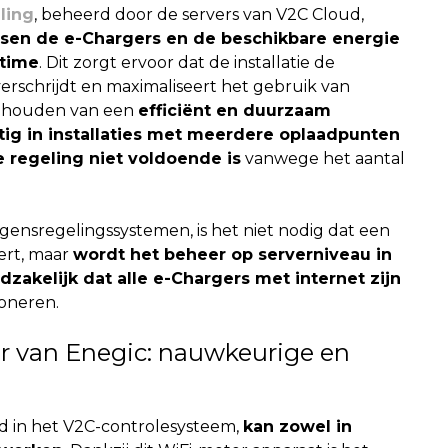
ling
, beheerd door de servers van V2C Cloud,
ssen de e-Chargers en de beschikbare energie
-time
. Dit zorgt ervoor dat de installatie de
rschrijdt en maximaliseert het gebruik van
 behouden van een
efficiënt en duurzaam
tig in installaties met meerdere oplaadpunten
 regeling niet voldoende is
vanwege het aantal
gensregelingssystemen, is het niet nodig dat een
ert, maar
wordt het beheer op serverniveau in
dzakelijk dat alle e-Chargers met internet zijn
ioneren.
er van Enegic: nauwkeurige en
rd in het V2C-controlesysteem,
kan zowel in