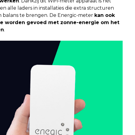
s werken
. Dankzij dit WiFi-meter apparaat is het
alle laders in installaties die extra structuren
n balans te brengen. De Energic-meter
kan ook
 die worden gevoed met zonne-energie om het
en
.