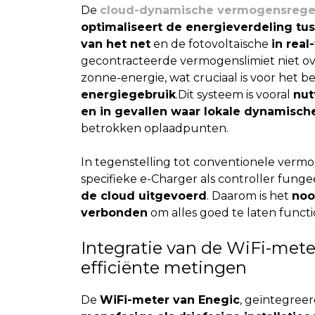
De
cloud-dynamische vermogensrege
optimaliseert de energieverdeling tu
van het net
en de fotovoltaïsche
in real
gecontracteerde vermogenslimiet niet ove
zonne-energie, wat cruciaal is voor het
energiegebruik
.
Dit systeem is vooral
nut
en in gevallen waar lokale dynamische
betrokken oplaadpunten.
In tegenstelling tot conventionele vermo
specifieke e-Charger als controller funge
de cloud uitgevoerd
. Daarom is het
noo
verbonden
om alles goed te laten funct
Integratie van de WiFi-met
efficiënte metingen
De
WiFi-meter van Enegic
, geïntegree