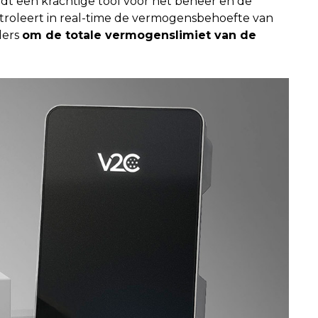
iedt een krachtige tool voor het beheer en de
roleert in real-time de vermogensbehoefte van
ders
om de totale vermogenslimiet van de