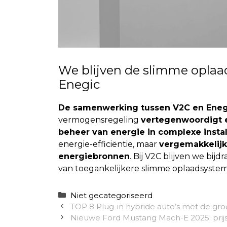
We blijven de slimme oplaa
Enegic
De samenwerking tussen V2C en Eneg
vermogensregeling
vertegenwoordigt ee
beheer van energie in complexe instal
energie-efficiëntie, maar
vergemakkelijk
energiebronnen
. Bij V2C blijven we bi
van toegankelijkere slimme oplaadsyste
Categorieën
Niet gecategoriseerd
TOP 8 Plug-in hybride auto’s met de groo
Nieuwe Ford Mustang Mach-E 2025: prijs