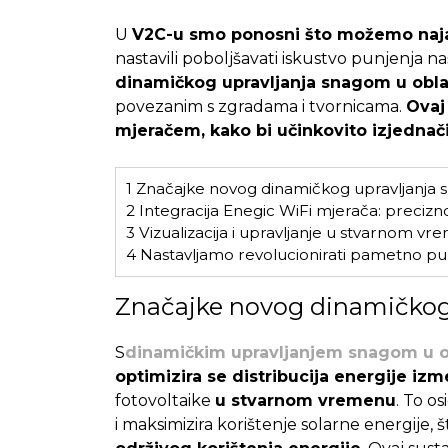
U
V2C-u smo ponosni što možemo najav
nastavili poboljšavati iskustvo punjenja na
dinamičkog upravljanja snagom u obl
povezanim s zgradama i tvornicama.
Ovaj
mjeračem, kako bi učinkovito izjednač
1
Značajke novog dinamičkog upravljanja 
2
Integracija Enegic WiFi mjerača: precizno
3
Vizualizacija i upravljanje u stvarnom vre
4
Nastavljamo revolucionirati pametno pun
Značajke novog dinamičkog
S
dinamičkim upravljanjem snagom u 
optimizira se distribucija energije i
fotovoltaike
u stvarnom vremenu
. To o
i maksimizira korištenje solarne energije, 