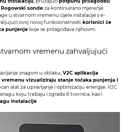
nu instalaciju
, pružajući
potpunu prilagodbu
i
Rogowski sonde
za kontinuirano mjerenje
e u stvarnom vremenu cijele instalacije s e-
ljujući ovoj novoj funkcionalnosti,
korisnici će
za punjenje
koje se prilagođava njihovim
u stvarnom vremenu zahvaljujući
ravljanje snagom u oblaku,
V2C aplikacija
remenu vizualiziraju stanje točaka punjenja i
ćan alat za upravljanje i optimizaciju energije.
V2C
agu koju trebaju i zgrada ili tvornica, kao i
agu instalacije
.