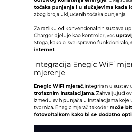
održivog korištenja energije
.
Ovaj sust
točaka punjenja i u slučajevima kada l
zbog broja uključenih točaka punjenja.
Za razliku od konvencionalnih sustava up
Charger djeluje kao kontroler, već
upravl
Stoga, kako bi sve ispravno funkcioniralo,
internet
.
Integracija Enegic WiFi mjer
mjerenje
Enegic WiFi mjerač
, integriran u sustav
trofaznim instalacijama
. Zahvaljujući o
između svih punjača u instalacijama koje
tvornica. Enegic mjerač također
može biti
fotovoltaikom kako bi se dodatno opti