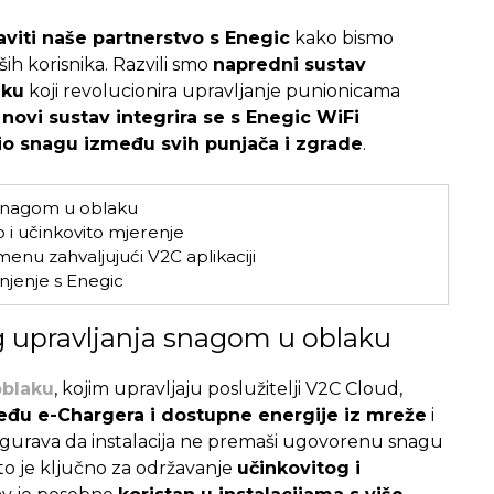
iti naše partnerstvo s Enegic
kako bismo
ših korisnika. Razvili smo
napredni sustav
aku
koji revolucionira upravljanje punionicama
 novi sustav integrira se s Enegic WiFi
io snagu između svih punjača i zgrade
.
snagom u oblaku
 i učinkovito mjerenje
menu zahvaljujući V2C aplikaciji
jenje s Enegic
 upravljanja snagom u oblaku
oblaku
, kojim upravljaju poslužitelji V2C Cloud,
zmeđu e-Chargera i dostupne energije iz mreže
i
sigurava da instalacija ne premaši ugovorenu snagu
što je ključno za održavanje
učinkovitog i