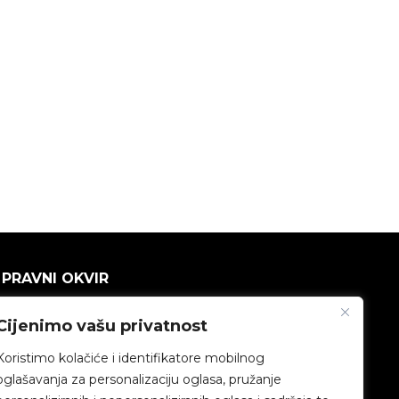
PRAVNI OKVIR
Politika privatnosti
Cijenimo vašu privatnost
Koristimo kolačiće i identifikatore mobilnog
Pravna napomena
oglašavanja za personalizaciju oglasa, pružanje