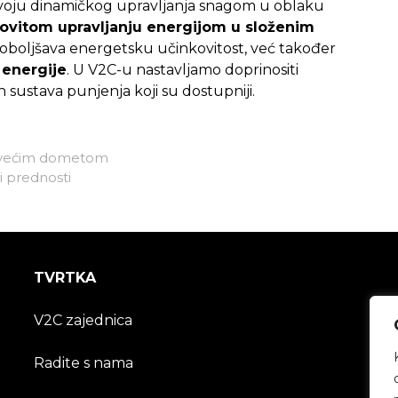
voju dinamičkog upravljanja snagom u oblaku
kovitom upravljanju energijom u složenim
poboljšava energetsku učinkovitost, već također
 energije
. U V2C-u nastavljamo doprinositi
h sustava punjenja koji su dostupniji.
ajvećim dometom
i prednosti
TVRTKA
V2C zajednica
Radite s nama