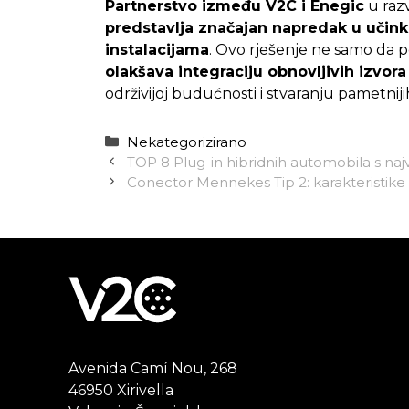
Partnerstvo između V2C i Enegic
u raz
predstavlja značajan napredak u učin
instalacijama
. Ovo rješenje ne samo da 
olakšava integraciju obnovljivih izvora
održivijoj budućnosti i stvaranju pametniji
Kategorije
Nekategorizirano
TOP 8 Plug-in hibridnih automobila s n
Conector Mennekes Tip 2: karakteristike 
Avenida Camí Nou, 268
46950 Xirivella