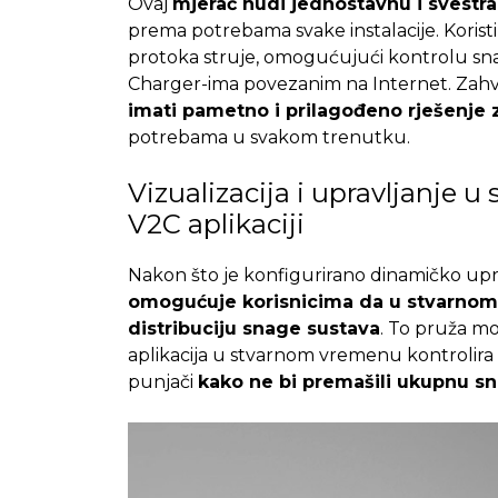
Ovaj
mjerač nudi jednostavnu i svestra
prema potrebama svake instalacije.
Korist
protoka struje, omogućujući kontrolu snag
Charger-ima povezanim na Internet. Zahva
imati pametno i prilagođeno rješenje 
potrebama u svakom trenutku.
Vizualizacija i upravljanje 
V2C aplikaciji
Nakon što je konfigurirano dinamičko up
omogućuje korisnicima da u stvarnom v
distribuciju snage sustava
. To pruža mo
aplikacija u stvarnom vremenu kontrolira sn
punjači
kako ne bi premašili ukupnu sn