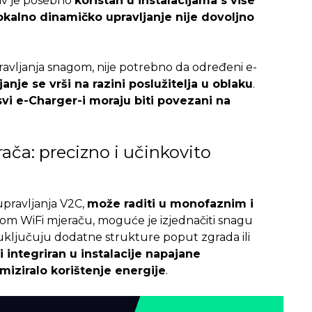
av je posebno
koristan u instalacijama s više
okalno dinamičko upravljanje nije dovoljno
ravljanja snagom, nije potrebno da određeni e-
janje se vrši na razini poslužitelja u oblaku
.
svi e-Charger-i moraju biti povezani na
ača: precizno i učinkovito
 upravljanja V2C,
može raditi u monofaznim i
vom WiFi mjeraču, moguće je izjednačiti snagu
 uključuju dodatne strukture poput zgrada ili
 integriran u instalacije napajane
miziralo korištenje energije
.