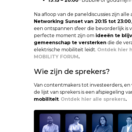
19:15 – 20:00
· Bubble of goudmijn? 
Na afloop van de paneldiscussies zijn al
Networking Sunset van 20:15 tot 23:00
een ontspannen sfeer die bevorderlijk is 
perfecte moment zijn om
ideeën te bli
gemeenschap te versterken
die de ve
elektrische mobiliteit leidt.
Ontdek hier 
MOBILITY FORUM
.
Wie zijn de sprekers?
Van contentmakers tot investeerders, en v
de lijst van sprekers is een afspiegeling v
mobiliteit
.
Ontdek hier alle sprekers
.