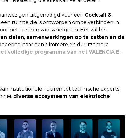
De investering die alles kan veranderen.
le aanwezigen uitgenodigd voor een
Cocktail &
, een ruimte die is ontworpen om te verbinden in
voor het creëren van synergieën. Het zal het
jven delen, samenwerkingen op te zetten en de
randering naar een slimmere en duurzamere
het volledige programma van het VALENCIA E-
an institutionele figuren tot technische experts,
an het
diverse ecosysteem van elektrische