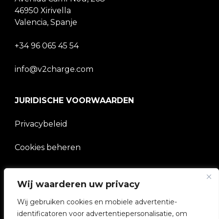
46950 Xirivella
Valencia, Spanje
+34 96 065 45 54
info@v2charge.com
JURIDISCHE VOORWAARDEN
Privacybeleid
Cookies beheren
BEDRIJF
Wij waarderen uw privacy
Wij gebruiken cookies en mobiele advertentie-
V2C Gemeenschap
identificatoren voor advertentiepersonalisatie, om