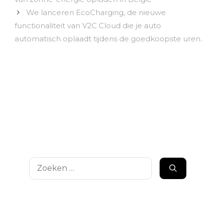
We lanceren EcoCharging, de nieuwe
functionaliteit van V2C Cloud die je auto
automatisch oplaadt tijdens de goedkoopste uren.
Zoek
naar: