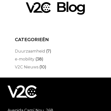
CATEGORIEËN
Duurzaamheid
(7)
e-mobility
(38)
V2C Nieuws
(10)
Avenida Camí Nou, 268