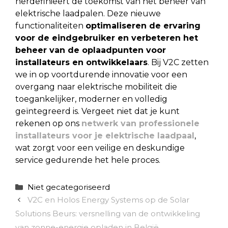
herdefinieert de toekomst van het beheer van
elektrische laadpalen. Deze nieuwe
functionaliteiten
optimaliseren de ervaring
voor de eindgebruiker en verbeteren het
beheer van de oplaadpunten voor
installateurs en ontwikkelaars
. Bij V2C zetten
we in op voortdurende innovatie voor een
overgang naar elektrische mobiliteit die
toegankelijker, moderner en volledig
geïntegreerd is. Vergeet niet dat je kunt
rekenen op ons
netwerk van professionele
installateurs voor je elektrische laadpaal
,
wat zorgt voor een veilige en deskundige
service gedurende het hele proces.
Categorieën
Niet gecategoriseerd
V2C en Holos Energy Systems op de Solar
Solutions Beurs: versnelling van de ontwikkeling
van zonne-energie opladen in België