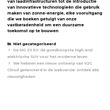
van laadinfrastructuren tot de introductie
van innovatieve technologieën die gebruik
maken van zonne-energie, elke vooruitgang
die we boeken
getuigt van onze
vastberadenheid om een duurzame
toekomst op te bouwen
.
Categorieën
Niet gecategoriseerd
De MG ZS EV: de goedkoopste high-end
elektrische SUV voor het moderne leven
We hebben een nieuw ontwerp van V2C
Cloud gelanceerd in de webversie: ontdek alle
nieuwigheden