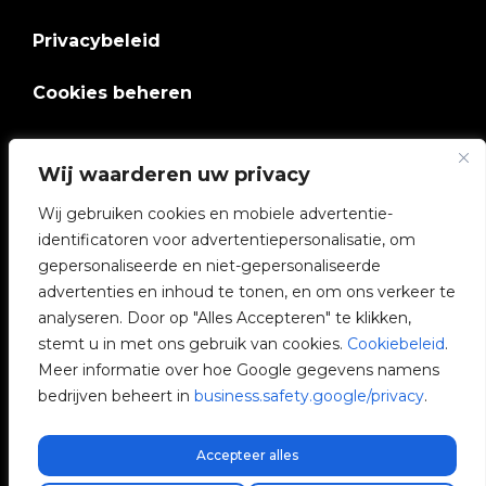
Privacybeleid
Cookies beheren
BEDRIJF
Wij waarderen uw privacy
V2C Gemeenschap
Wij gebruiken cookies en mobiele advertentie-
identificatoren voor advertentiepersonalisatie, om
e-Chargers
gepersonaliseerde en niet-gepersonaliseerde
advertenties en inhoud te tonen, en om ons verkeer te
V2C Cloud
analyseren. Door op "Alles Accepteren" te klikken,
stemt u in met ons gebruik van cookies.
Cookiebeleid
.
V2C Payments
Meer informatie over hoe Google gegevens namens
bedrijven beheert in
business.safety.google/privacy
.
Blog
Accepteer alles