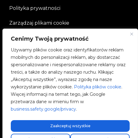
Polityka prywatności
Zarządzaj plikami cookie
Cenimy Twoją prywatność
FIRMA
Używamy plików cookie oraz identyfikatorów reklam
mobilnych do personalizacji reklam, aby dostarczać
Społeczności V2C
spersonalizowane i niespersonalizowane reklamy oraz
treści, a także do analizy naszego ruchu. Klikając
e-Chargers
„Akceptuj wszystkie”, wyrażasz zgodę na nasze
wykorzystanie plików cookie.
Polityka plików cookie
.
V2C Cloud
Więcej informacji na temat tego, jak Google
przetwarza dane w imieniu firm w
V2C Payments
business.safety.google/privacy
.
Blog
Zaakceptuj wszystkie
Darmowa wysyłka ekspresowa!