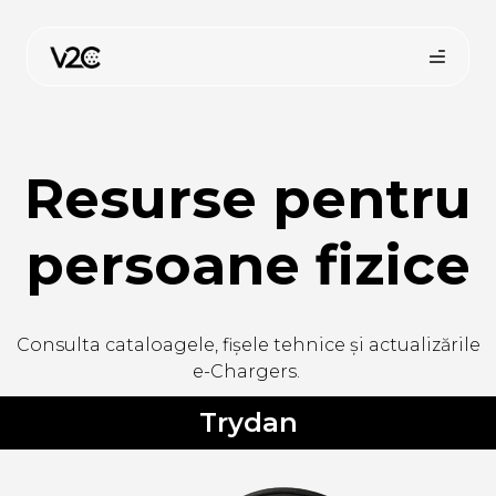
Sari
la
conținut
Resurse pentru
persoane fizice
Cumpără online
Consulta cataloagele, fișele tehnice și actualizările
e-Chargers.
Trydan