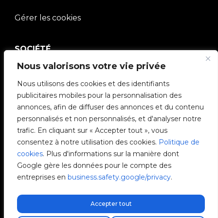
Gérer les cookies
SOCIÉTÉ
Nous valorisons votre vie privée
Communauté V2C
Nous utilisons des cookies et des identifiants
e-Chargers
publicitaires mobiles pour la personnalisation des
annonces, afin de diffuser des annonces et du contenu
V2C Cloud
personnalisés et non personnalisés, et d'analyser notre
trafic. En cliquant sur « Accepter tout », vous
V2C Payments
consentez à notre utilisation des cookies.
Politique de
cookies
. Plus d'informations sur la manière dont
Blog
Google gère les données pour le compte des
entreprises en
business.safety.google/privacy
.
V2C Affiliate Program
Accepter tout
Livraison express gratuite !
Trouvez votre installateur