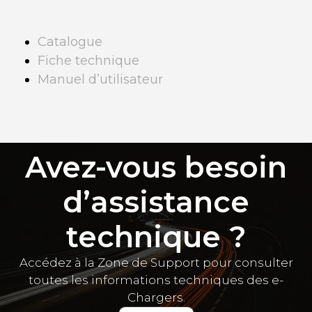
Catalogue
Fiche technique
Manuel d’utilisateur
Avez-vous besoin
d’assistance
technique ?
Accédez à la Zone de Support pour consulter
toutes les informations techniques des e-
Chargers.