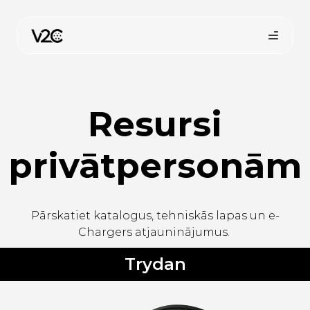
Skip
to
content
Resursi
privātpersonām
Pirkt tiešsaistē
Pārskatiet katalogus, tehniskās lapas un e-
Chargers atjauninājumus.
Trydan