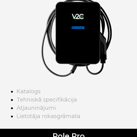
Katalogs
Tehniskā specifikācija
Atjauninājumi
Lietotāja rokasgrāmata
Pole Pro