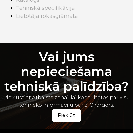
Tehniskā specifikācija
Lietotāja rokasgrāmata
Vai jums
nepieciešama
tehniskā palīdzība?
Piekļūstiet Atbalsta zonai, lai konsultētos par visu
tehnisko informāciju par e-Chargers.
Piekļūt