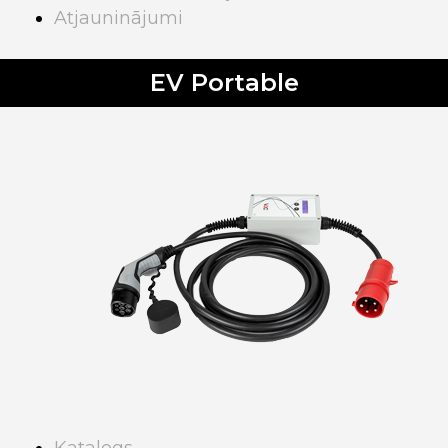
Atjauninājumi
EV Portable
Katalogs