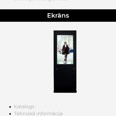
Ekrāns
Katalogs
Tehniskā informācija