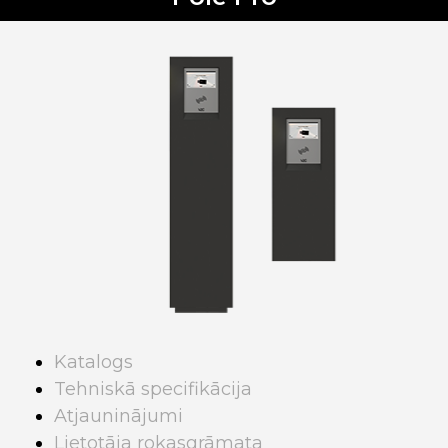
Katalogs
Tehniskā specifikācija
Atjauninājumi
Lietotāja rokasgrāmata