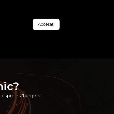
Accesați
nic?
 despre e-Chargers.