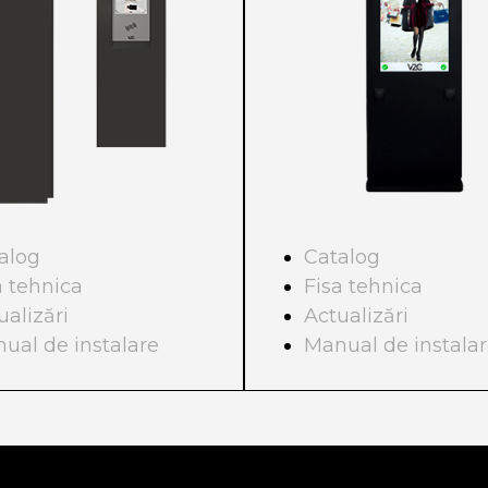
alog
Catalog
a tehnica
Fisa tehnica
ualizări
Actualizări
ual de instalare
Manual de instala