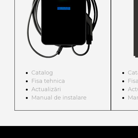
Cat
Catalog
Fis
Fisa tehnica
Act
Actualizări
Man
Manual de instalare