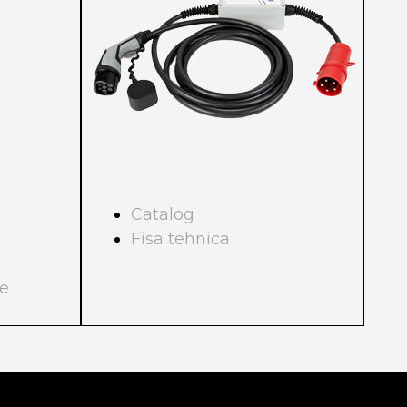
Catalog
Fisa tehnica
re