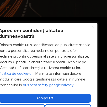
JURIDIC
Apreciem confidențialitatea
dumneavoastră
Politica de confidențialitate
Folosim cookie-uri și identificatori de publicitate mobile
pentru personalizarea reclamelor, pentru a oferi
Aviz juridic
reclame și conținut personalizate și non-personalizate,
precum și pentru a analiza traficul nostru. Prin clic pe
Politica de cookie-uri
„Acceptă tot”, consimțiți la utilizarea cookie-urilor.
Politica de cookie-uri
. Mai multe informații despre
Canal etic
modul în care Google gestionează datele în numele
companiilor în
business.safety.google/privacy
.
Politica de calitate
Gestionează cookie-urile
Acceptă tot