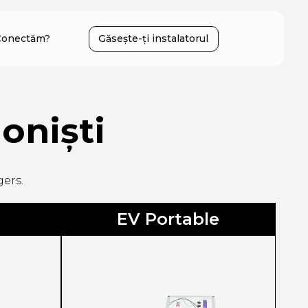
Conectăm?
Găsește-ți instalatorul
oniști
gers.
EV Portable