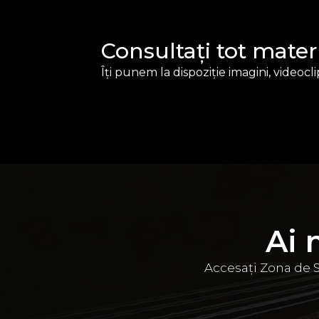
Consultați tot materi
Îți punem la dispoziție imagini, videocli
Ai 
Accesați Zona de S