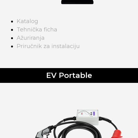
Katalog
Tehnička ficha
Ažuriranja
Priručnik za instalaciju
EV Portable