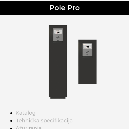
Pole Pro
Katalog
Tehnička specifikacija
Ažuriranja