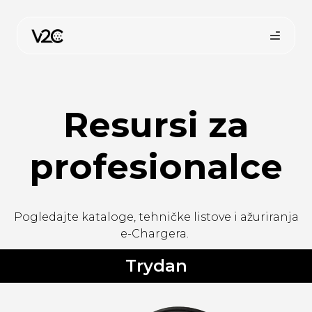
Preskoči
na
sadržaj
Resursi za
profesionalce
Kupi online
Pogledajte kataloge, tehničke listove i ažuriranja
e-Chargera.
Trydan