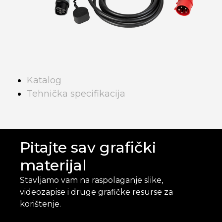
Katalog
Tehnička specifikacija
Pitajte sav grafički
materijal
Stavljamo vam na raspolaganje slike,
videozapise i druge grafičke resurse za
korištenje.