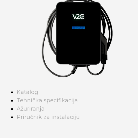
Katalog
Tehnička specifikacija
Ažuriranja
Priručnik za instalaciju