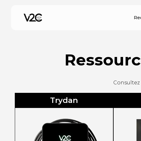
Aller
au
Re
contenu
Ressourc
Consultez 
Trydan