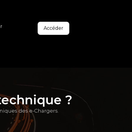
r
Accéder
technique ?
hniques des e-Chargers.