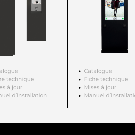
alogue
Catalogue
he technique
Fiche technique
es à jour
Mises à jour
uel d’installation
Manuel d’installat