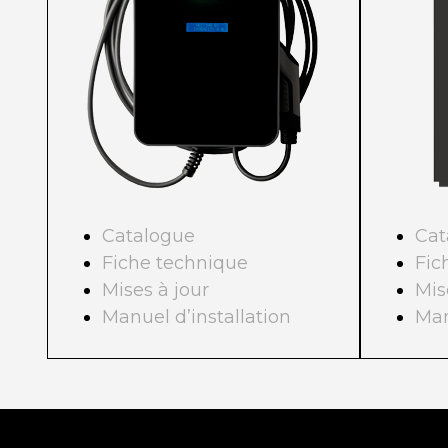
Cat
Catalogue
Fic
Fiche technique
Mis
Mises à jour
Man
Manuel d’installation