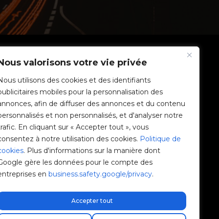
SOCIÉTÉ
Nous valorisons votre vie privée
Nous utilisons des cookies et des identifiants
Communauté V2C
publicitaires mobiles pour la personnalisation des
annonces, afin de diffuser des annonces et du contenu
e-Chargers
personnalisés et non personnalisés, et d'analyser notre
trafic. En cliquant sur « Accepter tout », vous
V2C Cloud
consentez à notre utilisation des cookies.
Politique de
cookies
. Plus d'informations sur la manière dont
V2C Payments
Google gère les données pour le compte des
entreprises en
business.safety.google/privacy
.
Blog
V2C Affiliate Program
Accepter tout