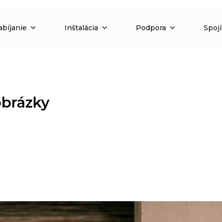
abíjanie
Inštalácia
Podpora
Spoj
obrázky