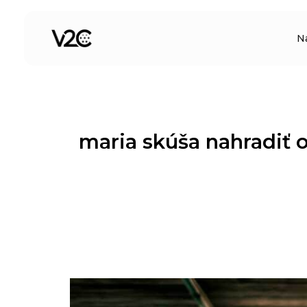
Preskočiť
na
N
obsah
maria skúša nahradiť 