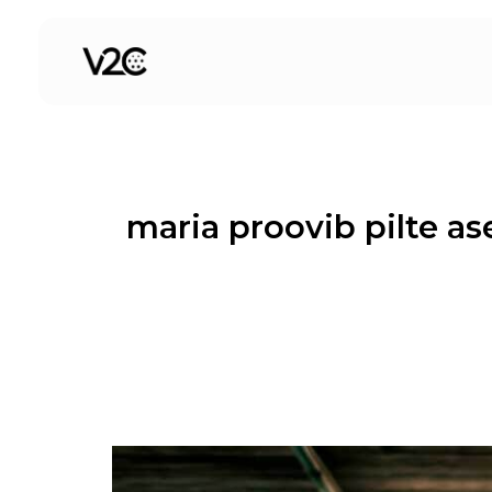
Skip
to
content
maria proovib pilte a