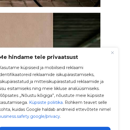
Me hindame teie privaatsust
Kasutame küpsiseid ja mobiilseid reklaami
identifikaatoreid reklaamide isikupärastamiseks,
isikupärastatud ja mitteisikupärastatud reklaamide ja
sisu esitamiseks ning meie liikluse analüüsimiseks.
Klõpsates „Nõustu kõigiga”, nõustute meie küpsiste
kasutamisega.
Küpsiste poliitika
. Rohkem teavet selle
kohta, kuidas Google haldab andmeid ettevõtete nimel
business.safety.google/privacy
.