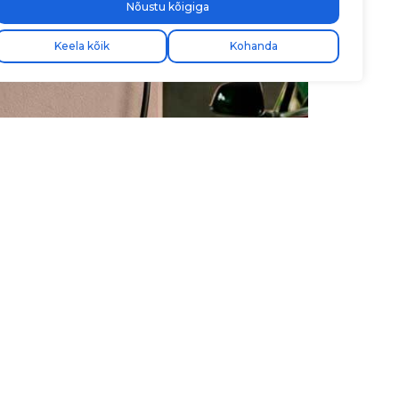
Nõustu kõigiga
Keela kõik
Kohanda