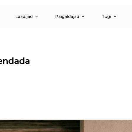
Laadijad
Paigaldajad
Tugi
sendada