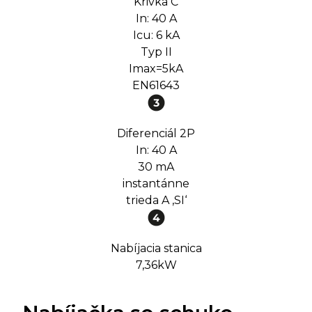
Krivka C
In: 40 A
Icu: 6 kA
Typ II
Imax=5kA
EN61643
Diferenciál 2P
In: 40 A
30 mA
instantánne
trieda A ‚SI‘
Nabíjacia stanica
7,36kW