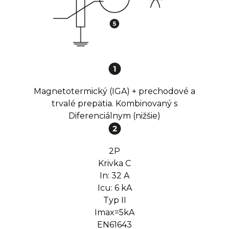
Magnetotermický (IGA) + prechodové a
trvalé prepätia. Kombinovaný s
Diferenciálnym (nižšie)
2P
Krivka C
In: 32 A
Icu: 6 kA
Typ II
Imax=5kA
EN61643