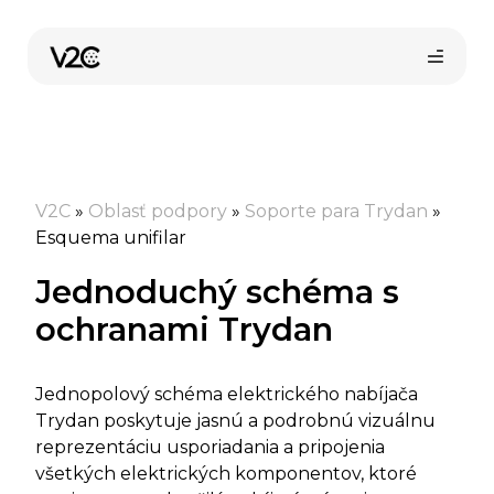
Preskočiť
na
obsah
V2C
»
Oblasť podpory
»
Soporte para Trydan
»
Esquema unifilar
Jednoduchý schéma s
Kúpiť online
ochranami Trydan
Jednopolový schéma elektrického nabíjača
Trydan poskytuje jasnú a podrobnú vizuálnu
reprezentáciu usporiadania a pripojenia
všetkých elektrických komponentov, ktoré