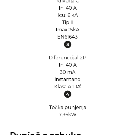
Krivulja C
In: 40 A
Icu: 6 kA
Tip II
Imax=5kA
EN61643
Diferenccijal 2P
In: 40 A
30 mA
instantano
Klasa A ‘DA’
Točka punjenja
7,36kW