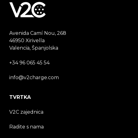
Avenida Camí Nou, 268
46950 Xirivella
Valencia, Španjolska
+34 96 065 45 54
info@v2charge.com
TVRTKA
V2C zajednica
Radite s nama