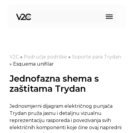
Preskoči
na
sadržaj
V2C
»
Područje podrške
»
Soporte para Trydan
»
Esquema unifilar
Jednofazna shema s
zaštitama Trydan
Jednosmjerni dijagram električnog punjača
Trydan pruža jasnu i detaljnu vizualnu
reprezentaciju rasporeda i povezivanja svih
električnih komponenti koje čine ovaj napredni