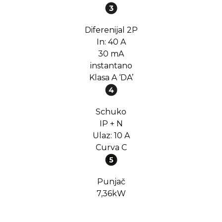
Diferenijal 2P
In: 40 A
30 mA
instantano
Klasa A ‘DA’
Schuko
IP + N
Ulaz: 10 A
Curva C
Punjač
7,36kW