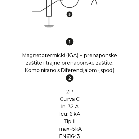
Magnetotermički (IGA) + prenaponske
zaštite i trajne prenaponske zaštite.
Kombinirano s Diferencijalom (ispod)
2P
Curva C
In: 32 A
Icu: 6 kA
Tip II
Imax=5kA
EN61643