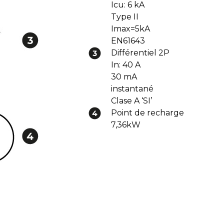
Icu: 6 kA
Type II
Imax=5kA
EN61643
Différentiel 2P
In: 40 A
30 mA
instantané
Clase A ‘SI’
Point de recharge
7,36kW