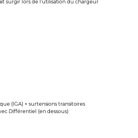
 surgir lors de l’utilisation du chargeur
e (IGA) + surtensions transitoires
c Différentiel (en dessous)