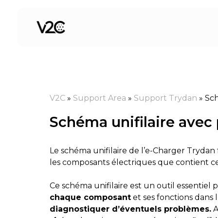
Aller
au
contenu
V2C
»
Support Area
»
Support Trydan
»
Sch
Schéma unifilaire avec
Le schéma unifilaire de l’e-Charger Trydan f
les composants électriques que contient c
Ce schéma unifilaire est un outil essentie
chaque composant
et ses fonctions dans 
diagnostiquer d’éventuels problèmes.
A