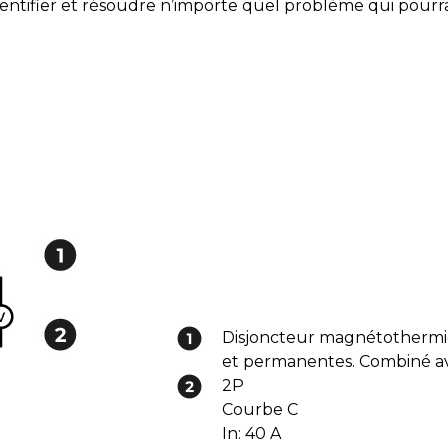
ntifier et résoudre n’importe quel problème qui pourrait
Disjoncteur magnétothermiqu
et permanentes. Combiné ave
2P
Courbe C
In: 40 A