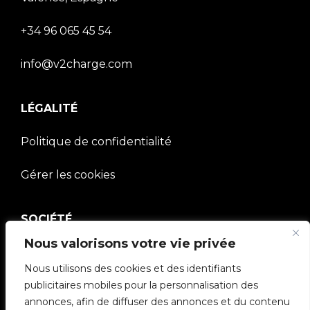
+34 96 065 45 54
info@v2charge.com
LÉGALITÉ
Politique de confidentialité
Gérer les cookies
SOCIÉTÉ
Nous valorisons votre vie privée
Communauté V2C
Nous utilisons des cookies et des identifiants
e-Chargers
publicitaires mobiles pour la personnalisation des
annonces, afin de diffuser des annonces et du contenu