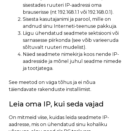
sisestades ruuteri IP-aadressi oma
brauserisse (nt 192.168.1.1 või 192.168.0.1).
Sisesta kasutajanimi ja parool, mille on
andnud sinu Interneti-teenuse pakkuja.
Liigu ühendatud seadmete sektsiooni või
sarnasesse piirkonda (see võib varieeruda
sõltuvalt ruuteri mudelist).
Näed seadmete nimekirja koos nende IP-
aadresside ja mõnel juhul seadme nimede
ja tootjatega.
See meetod on väga tõhus ja ei nõua
täiendavate rakenduste installimist.
Leia oma IP, kui seda vajad
On mitmeid viise, kuidas leida seadmete IP-
aadresse, mis on ühendatud sinu kohaliku