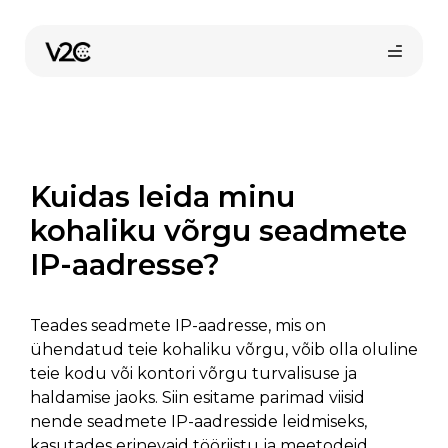
Skip
to
content
Kuidas leida minu
kohaliku võrgu seadmete
IP-aadresse?
Osta veebist
Teades seadmete IP-aadresse, mis on
ühendatud teie kohaliku võrgu, võib olla oluline
teie kodu või kontori võrgu turvalisuse ja
haldamise jaoks. Siin esitame parimad viisid
nende seadmete IP-aadresside leidmiseks,
kasutades erinevaid tööriistu ja meetodeid.