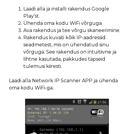
Laadi alla ja installi rakendus Google
Play’st.
Ühenda oma kodu WiFi võrguga.
Ava rakendus ja tee võrgu skaneerimine.
Rakendus kuvab kõik IP-aadressid
seadmetest, mis on ühendatud sinu
võrguga. See rakendus on intuitiivne ja
lihtne kasutada, pakkudes täpseid
tulemusi kiiresti.
Laadi alla Network IP Scanner APP ja ühenda
oma kodu WiFi-ga.