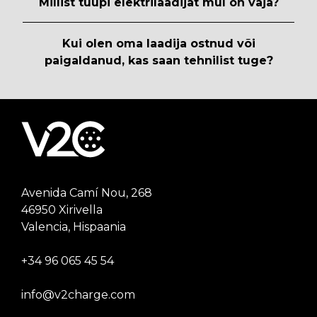
Millist tüüpi elektrilaadijat mul on vaja?
Kui olen oma laadija ostnud või
paigaldanud, kas saan tehnilist tuge?
Avenida Camí Nou, 268
46950 Xirivella
Valencia, Hispaania
+34 96 065 45 54
info@v2charge.com