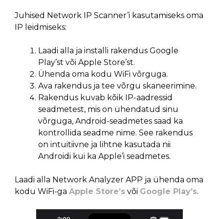
Juhised Network IP Scanner’i kasutamiseks oma
IP leidmiseks:
Laadi alla ja installi rakendus Google
Play’st või Apple Store’st.
Ühenda oma kodu WiFi võrguga.
Ava rakendus ja tee võrgu skaneerimine.
Rakendus kuvab kõik IP-aadressid
seadmetest, mis on ühendatud sinu
võrguga, Android-seadmetes saad ka
kontrollida seadme nime. See rakendus
on intuitiivne ja lihtne kasutada nii
Androidi kui ka Apple’i seadmetes.
Laadi alla Network Analyzer APP ja ühenda oma
kodu WiFi-ga
Apple Store’s
või
Google Play’s
.