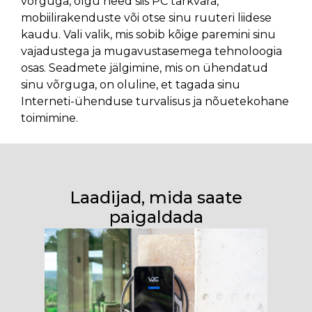
võrguga, olgu need siis PC tarkvara,
mobiilirakenduste või otse sinu ruuteri liidese
kaudu. Vali valik, mis sobib kõige paremini sinu
vajadustega ja mugavustasemega tehnoloogia
osas. Seadmete jälgimine, mis on ühendatud
sinu võrguga, on oluline, et tagada sinu
Interneti-ühenduse turvalisus ja nõuetekohane
toimimine.
Laadijad, mida saate
paigaldada