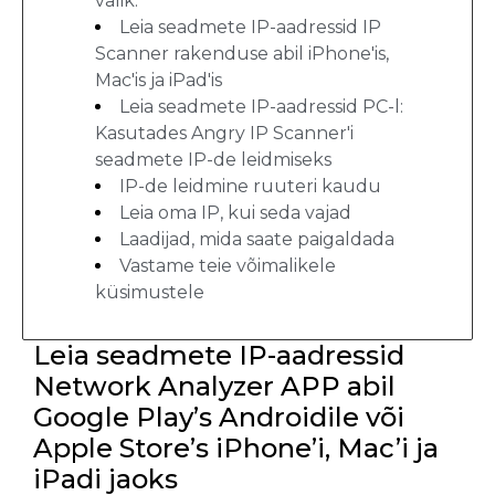
valik.
Leia seadmete IP-aadressid IP
Scanner rakenduse abil iPhone'is,
Mac'is ja iPad'is
Leia seadmete IP-aadressid PC-l:
Kasutades Angry IP Scanner'i
seadmete IP-de leidmiseks
IP-de leidmine ruuteri kaudu
Leia oma IP, kui seda vajad
Laadijad, mida saate paigaldada
Vastame teie võimalikele
küsimustele
Leia seadmete IP-aadressid
Network Analyzer APP abil
Google Play’s Androidile või
Apple Store’s iPhone’i, Mac’i ja
iPadi jaoks