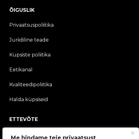
ÕIGUSLIK
Privaatsuspoliitika
Juriidiline teade
Küpsiste poliitika
Eetikanal
Kvaliteedipoliitika
Halda küpsiseid
ETTEVÕTE
V2C kogukond
Me hindame teie privaatsust