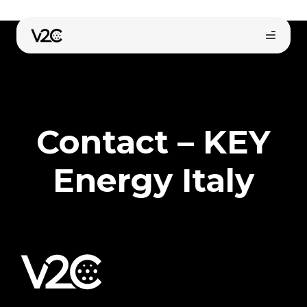
Aller
au
contenu
Contact – KEY
Energy Italy
Error:
Contact form not found.