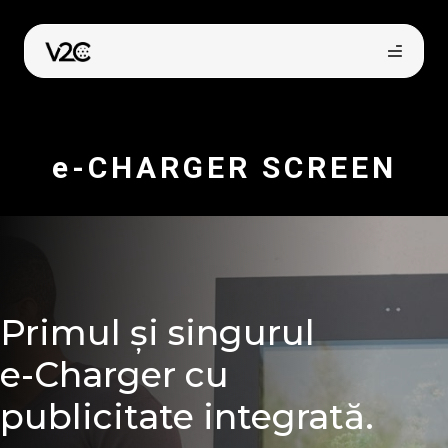
Sari
la
conținut
e-CHARGER SCREEN
Cumpără online
Primul și singurul
e-Charger cu
publicitate integrată.