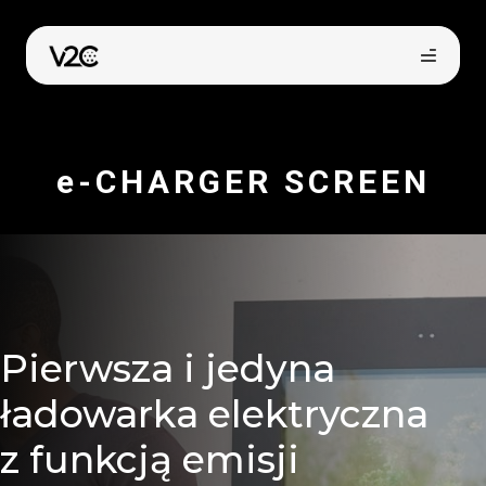
Przejdź
do
treści
e-CHARGER SCREEN
Kup online
Pierwsza i jedyna
ładowarka elektryczna
z funkcją emisji