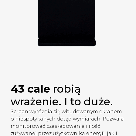
43 cale
robią
wrażenie. I to duże.
Screen wyróżnia się wbudowanym ekranem
o niespotykanych dotąd wymiarach. Pozwala
monitorować czas ładowania i ilość
zużywanej przez użytkownika energii, jak i