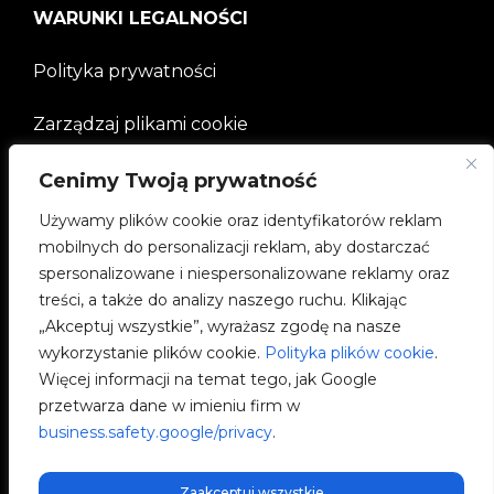
WARUNKI LEGALNOŚCI
Polityka prywatności
Zarządzaj plikami cookie
Cenimy Twoją prywatność
FIRMA
Używamy plików cookie oraz identyfikatorów reklam
mobilnych do personalizacji reklam, aby dostarczać
Społeczności V2C
spersonalizowane i niespersonalizowane reklamy oraz
treści, a także do analizy naszego ruchu. Klikając
e-Chargers
„Akceptuj wszystkie”, wyrażasz zgodę na nasze
wykorzystanie plików cookie.
Polityka plików cookie
.
V2C Cloud
Więcej informacji na temat tego, jak Google
przetwarza dane w imieniu firm w
V2C Payments
business.safety.google/privacy
.
Blog
Zaakceptuj wszystkie