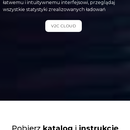
łatwemu i intuitywnemu interfejsowi, przeglądaj
wszystkie statystyki zrealizowanych ładowań
V2C CLOUD
Pobierz
katalog
i
instrukcję