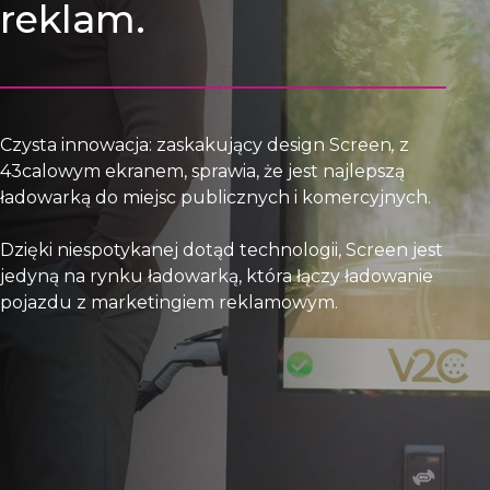
reklam.
Czysta innowacja: zaskakujący design Screen
,
z
43calowym ekranem, sprawia, że jest najlepszą
ładowarką do miejsc publicznych i komercyjnych.
Dzięki niespotykanej dotąd technologii, Screen jest
jedyną na rynku ładowarką, która łączy ładowanie
pojazdu z marketingiem reklamowym.