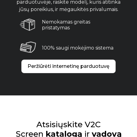
parduotuvėje, raskite modelį, kuris atitinka
jūsų poreikius, ir mėgaukitės privalumais.
Nemokamas greitas
pristatymas
100% saugi mokėjimo sistema
Peržiūrėti internetinę parduotuvę
Atsisiųskite V2C
Screen
katalogą
ir
vadovą