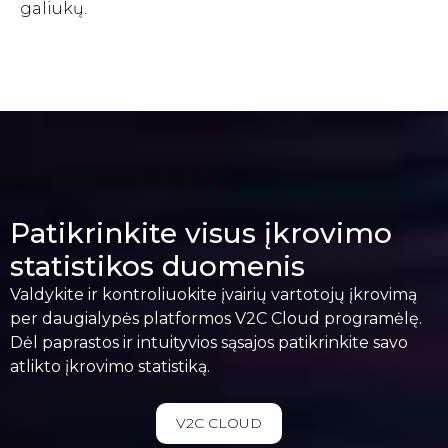
galiukų.
Patikrinkite visus įkrovimo
statistikos duomenis
Valdykite ir kontroliuokite įvairių vartotojų įkrovimą
per daugialypės platformos V2C Cloud programėlę.
Dėl paprastos ir intuityvios sąsajos patikrinkite savo
atlikto įkrovimo statistiką.
V2C CLOUD