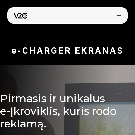
Pereiti
prie
turinio
e-CHARGER EKRANAS
Pirmasis ir unikalus
e-Įkroviklis, kuris rodo
reklamą.