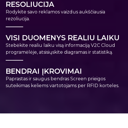
RESOLIUCIJA
Rodykite savo reklamos vaizdus aukščiausia
rezoliucija.
VISI DUOMENYS REALIU LAIKU
Stebėkite realiu laiku visą informaciją V2C Cloud
programėlėje, atsisiųskite diagramas ir statistiką.
BENDRAI ĮKROVIMAI
Paprastas ir saugus bendras Screen prieigos
suteikimas keliems vartotojams per RFID korteles.