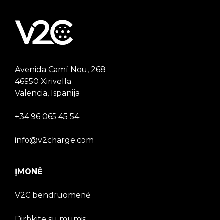
Avenida Camí Nou, 268
46950 Xirivella
Valencia, Ispanija
+34 96 065 45 54
info@v2charge.com
ĮMONĖ
V2C bendruomenė
Dirbkite su mumis