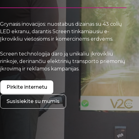
Grynasis inovacijos: nuostabus dizainas su 43 colių
LED ekranu, darantis Screen tinkamiausiu e-
Įkrovikliu viešosioms ir komercinėms erdvėms.
Screen technologija daro ją unikaliu įkrovikliu
rinkoje, derinančiu elektrinių transporto priemonių
įkrovimą ir reklamos kampanijas.
Pirkite internetu
Susisiekite su mumis