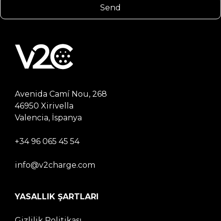
Avenida Camí Nou, 268
46950 Xirivella
Valencia, İspanya
+34 96 065 45 54
info@v2charge.com
YASALLIK ŞARTLARI
Gizlilik Politikası