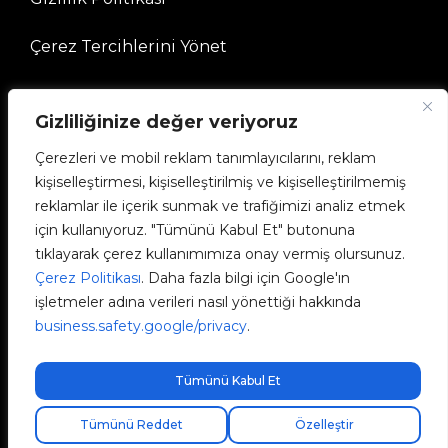
Çerez Tercihlerini Yönet
ŞİRKET
Gizliliğinize değer veriyoruz
V2C Topluluğuna
Çerezleri ve mobil reklam tanımlayıcılarını, reklam
kişiselleştirmesi, kişiselleştirilmiş ve kişiselleştirilmemiş
e-Chargers
reklamlar ile içerik sunmak ve trafiğimizi analiz etmek
için kullanıyoruz. "Tümünü Kabul Et" butonuna
V2C Cloud
tıklayarak çerez kullanımımıza onay vermiş olursunuz.
Çerez Politikası
. Daha fazla bilgi için Google'ın
V2C Payments
işletmeler adına verileri nasıl yönettiği hakkında
business.safety.google/privacy
.
Blog
Tümünü Kabul Et
Ücretsiz ekspres kargo!
Tümünü Reddet
Özelleştir
V2C © 2026 All rights reserved.