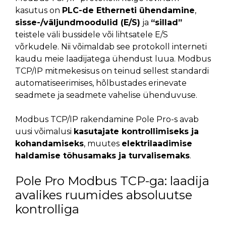
kasutus on
PLC-de Etherneti ühendamine
,
sisse-/väljundmoodulid (E/S)
ja
“sillad”
teistele väli bussidele või lihtsatele E/S
võrkudele. Nii võimaldab see protokoll interneti
kaudu meie laadijatega ühendust luua. Modbus
TCP/IP mitmekesisus on teinud sellest standardi
automatiseerimises, hõlbustades erinevate
seadmete ja seadmete vahelise ühenduvuse.
Modbus TCP/IP rakendamine Pole Pro-s avab
uusi võimalusi
kasutajate kontrollimiseks ja
kohandamiseks
, muutes
elektrilaadimise
haldamise tõhusamaks ja turvalisemaks
.
Pole Pro Modbus TCP-ga: laadija
avalikes ruumides absoluutse
kontrolliga