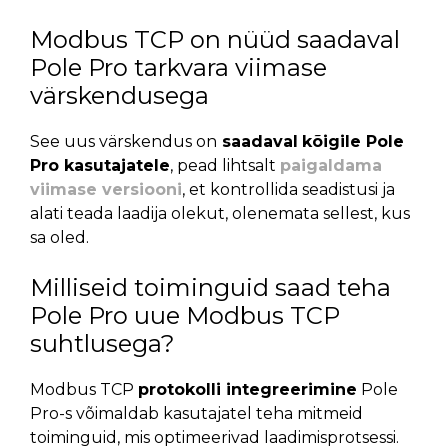
Modbus TCP on nüüd saadaval
Pole Pro tarkvara viimase
värskendusega
See uus värskendus on
saadaval
kõigile Pole
Pro kasutajatele
, pead lihtsalt
paigaldama
viimase versiooni
, et kontrollida seadistusi ja
alati teada laadija olekut, olenemata sellest, kus
sa oled.
Milliseid toiminguid saad teha
Pole Pro uue Modbus TCP
suhtlusega?
Modbus TCP
protokolli integreerimine
Pole
Pro-s võimaldab kasutajatel teha mitmeid
toiminguid, mis optimeerivad laadimisprotsessi.