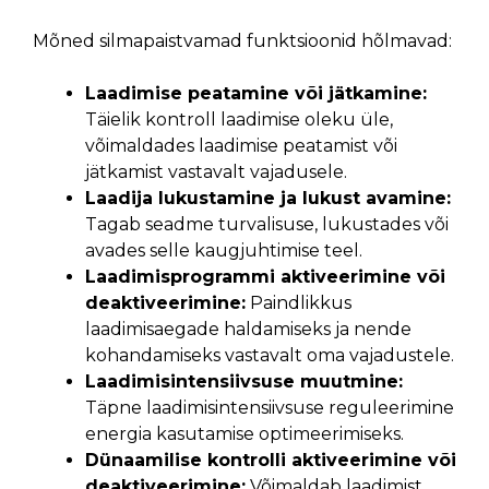
Mõned silmapaistvamad funktsioonid hõlmavad:
Laadimise peatamine või jätkamine:
Täielik kontroll laadimise oleku üle,
võimaldades laadimise peatamist või
jätkamist vastavalt vajadusele.
Laadija lukustamine ja lukust avamine:
Tagab seadme turvalisuse, lukustades või
avades selle kaugjuhtimise teel.
Laadimisprogrammi aktiveerimine või
deaktiveerimine:
Paindlikkus
laadimisaegade haldamiseks ja nende
kohandamiseks vastavalt oma vajadustele.
Laadimisintensiivsuse muutmine:
Täpne laadimisintensiivsuse reguleerimine
energia kasutamise optimeerimiseks.
Dünaamilise kontrolli aktiveerimine või
deaktiveerimine:
Võimaldab laadimist