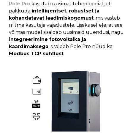
Pole Pro
kasutab uusimat tehnoloogiat, et
pakkuda
intelligentset, robustset ja
kohandatavat laadimiskogemust
, mis vastab
mitme kasutaja vajadustele. Lisaks sellele, et see
võimas mudel sisaldab uusimaid uuendusi, nagu
integreerimine fotovoltaika ja
kaardimaksega
, sisaldab Pole Pro nüüd ka
Modbus TCP suhtlust
.