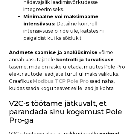
hädavajalik laadimisvõrkudesse
integreerimiseks.
Minimaalne või maksimaalne
intensiivsus:
Detailne kontroll
intensiivsuse piiride üle, kaitstes nii
paigaldist kui ka sõidukit.
Andmete saamise ja analüüsimise
võime
annab kasutajatele
kontrolli ja turvalisuse
taseme, mida on raske ületada, muutes Pole Pro
elektriautode laadijate turul ülimaks valikuks.
Graafikus
Modbus TCP Pole Pro
saad näha,
kuidas saada kogu teavet selle laadija kohta.
V2C-s töötame jätkuvalt, et
parandada sinu kogemust Pole
Pro-ga
V2C-s töötame alati, et pakkuda sulle
parimat