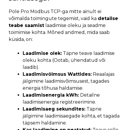
Pole Pro
Modbus TCP-ga
mitte ainult ei
võimalda toimingute tegemist, vaid ka
detailse
teabe saamist
laadimise oleku ja seadme
toimimise kohta. Mõned andmed, mida saab
küsida, on:
Laadimise olek:
Täpne teave laadimise
oleku kohta (Ootab, ühendatud või
laadib).
Laadimisvõimsus Wattides:
Reaalajas
jälgimine laadimisvõimsusest, tagades
energia tõhusa haldamise.
Laadimisenergia kWh:
Detailne
laadimisenergia registreerimine.
Laadimisaeg sekundites:
Täpne
jälgimine laadimisaegade kohta, et tagada
täpsem haldamine.
Kas laadimine on peatatud:
Teave selle