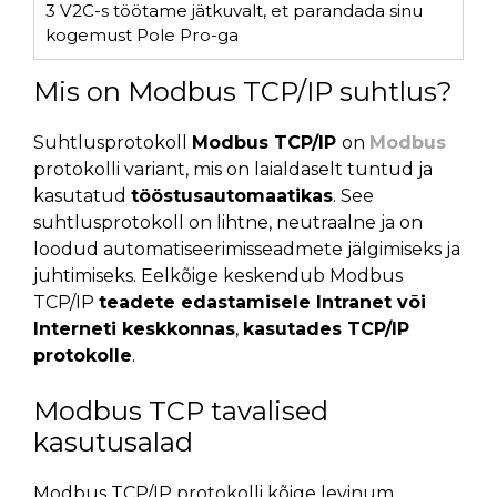
3
V2C-s töötame jätkuvalt, et parandada sinu
kogemust Pole Pro-ga
Mis on Modbus TCP/IP suhtlus?
Suhtlusprotokoll
Modbus TCP/IP
on
Modbus
protokolli variant, mis on laialdaselt tuntud ja
kasutatud
tööstusautomaatikas
. See
suhtlusprotokoll on lihtne, neutraalne ja on
loodud automatiseerimisseadmete jälgimiseks ja
juhtimiseks. Eelkõige keskendub Modbus
TCP/IP
teadete edastamisele Intranet või
Interneti keskkonnas
,
kasutades TCP/IP
protokolle
.
Modbus TCP tavalised
kasutusalad
Modbus TCP/IP protokolli kõige levinum