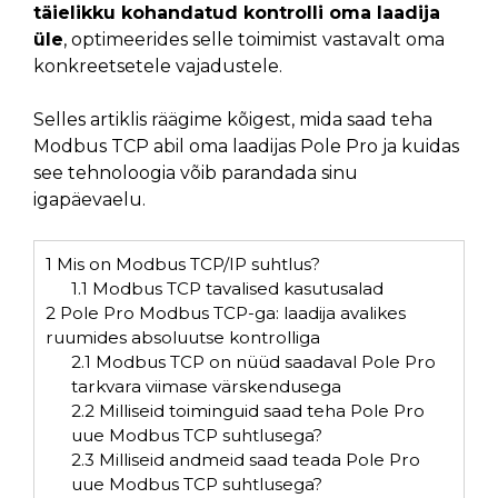
täielikku kohandatud kontrolli oma laadija
üle
, optimeerides selle toimimist vastavalt oma
konkreetsetele vajadustele.
Selles artiklis räägime kõigest, mida saad teha
Modbus TCP abil oma laadijas Pole Pro ja kuidas
see tehnoloogia võib parandada sinu
igapäevaelu.
1
Mis on Modbus TCP/IP suhtlus?
1.1
Modbus TCP tavalised kasutusalad
2
Pole Pro Modbus TCP-ga: laadija avalikes
ruumides absoluutse kontrolliga
2.1
Modbus TCP on nüüd saadaval Pole Pro
tarkvara viimase värskendusega
2.2
Milliseid toiminguid saad teha Pole Pro
uue Modbus TCP suhtlusega?
2.3
Milliseid andmeid saad teada Pole Pro
uue Modbus TCP suhtlusega?