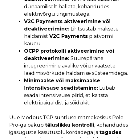
dünaamiliselt hallata, kohandudes
elektrivõrgu tingimustega.
V2C Payments aktiveerimine või
deaktiveerimine:
Lihtsustab maksete
haldamist
V2C Payments
platvormi
kaudu.
OCPP protokolli aktiveerimine või
deaktiveerimine:
Suurepärane
integreerimine avalike või privaatsete
laadimisvõrkude haldamise süsteemidega.
Minimaalse või maksimaalse
intensiivsuse seadistamine:
Lubab
seada intensiivsuse piirid, et kaitsta
elektripaigaldist ja sõidukit.
Uue Modbus TCP suhtluse mitmekesisus Pole
Pro-ga pakub
täiuslikku kontrolli
, kohandudes
igasuguste kasutusolukordadega ja
tagades