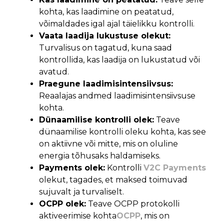
kohta, kas laadimine on peatatud,
võimaldades igal ajal täielikku kontrolli.
Vaata laadija lukustuse olekut:
Turvalisus on tagatud, kuna saad
kontrollida, kas laadija on lukustatud või
avatud.
Praegune laadimisintensiivsus:
Reaalajas andmed laadimisintensiivsuse
kohta.
Dünaamilise kontrolli olek:
Teave
dünaamilise kontrolli oleku kohta, kas see
on aktiivne või mitte, mis on oluline
energia tõhusaks haldamiseks.
Payments olek:
Kontrolli
V2C Payments
olekut, tagades, et maksed toimuvad
sujuvalt ja turvaliselt.
OCPP olek:
Teave OCPP protokolli
aktiveerimise kohta
OCPP
, mis on