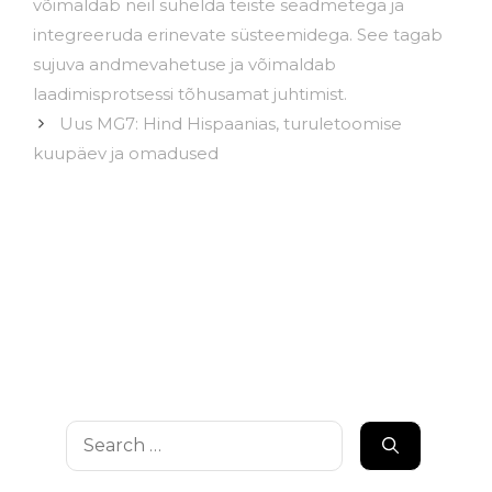
võimaldab neil suhelda teiste seadmetega ja
integreeruda erinevate süsteemidega. See tagab
sujuva andmevahetuse ja võimaldab
laadimisprotsessi tõhusamat juhtimist.
Uus MG7: Hind Hispaanias, turuletoomise
kuupäev ja omadused
Search
for: