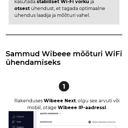
kasutada
stabiilset Wi-Fi võrku
ja
otsest
ühendust, et tagada optimaalne
ühendus laadija ja mõõturi vahel.
Sammud Wibeee mõõturi WiFi
ühendamiseks
Rakenduses
Wibeee Next
, olgu see arvuti või
mobiil, otsige
Wibeee IP-aadressi
.