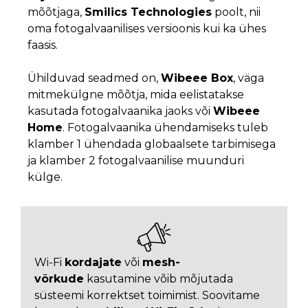
mõõtjaga,
Smilics Technologies
poolt, nii
oma fotogalvaanilises versioonis kui ka ühes
faasis.
Ühilduvad seadmed on,
Wibeee Box
, väga
mitmekülgne mõõtja, mida eelistatakse
kasutada fotogalvaanika jaoks või
Wibeee
Home
. Fotogalvaanika ühendamiseks tuleb
klamber 1 ühendada globaalsete tarbimisega
ja klamber 2 fotogalvaanilise muunduri
külge.
Wi-Fi
kordajate
või
mesh-
võrkude
kasutamine võib mõjutada
süsteemi korrektset toimimist. Soovitame