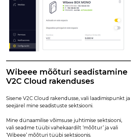
Wibeee mõõturi seadistamine
V2C Cloud rakenduses
Sisene V2C Cloud rakendusse, vali laadimispunkt ja
seejärel mine seadistuste sektsiooni.
Mine dünaamilise võimsuse juhtimise sektsiooni,
vali seadme tüübi vahekaardilt ‘mõõtur’ ja vali
‘Wibeee’ mõõturi tüübi sektsioonis.