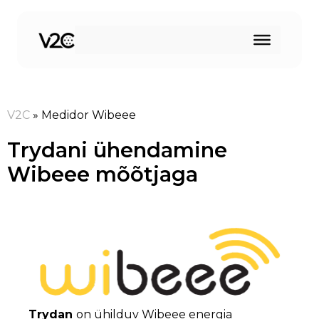
Skip
to
content
V2C
»
Medidor Wibeee
Trydani ühendamine
Wibeee mõõtjaga
Trydan
on ühilduv Wibeee energia