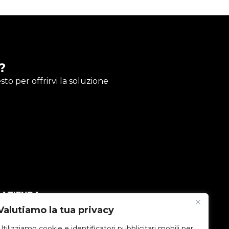
?
to per offrirvi la soluzione
AZIENDA
Valutiamo la tua privacy
V2C Community
Utilizziamo cookie e identificatori pubblicitari mobili per