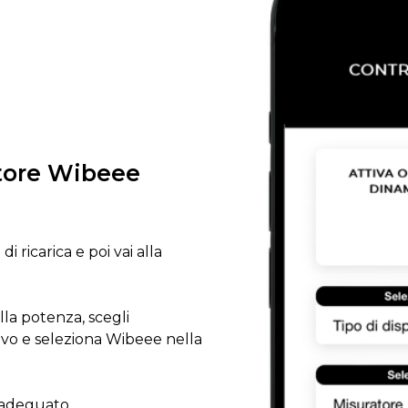
atore Wibeee
i ricarica e poi vai alla
lla potenza, scegli
tivo e seleziona Wibeee nella
e adeguato.