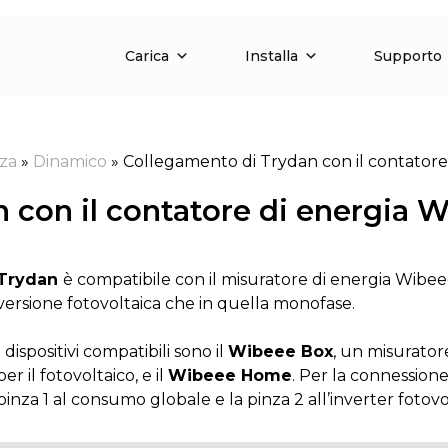
Carica
Installa
Supporto
nza
»
Dinamico
»
Collegamento di Trydan con il contatore
 con il contatore di energia 
Trydan
è compatibile con il misuratore di energia Wibee
versione fotovoltaica che in quella monofase.
I dispositivi compatibili sono il
Wibeee Box
, un misurator
per il fotovoltaico, e il
Wibeee Home
. Per la connessione
pinza 1 al consumo globale e la pinza 2 all’inverter fotovo