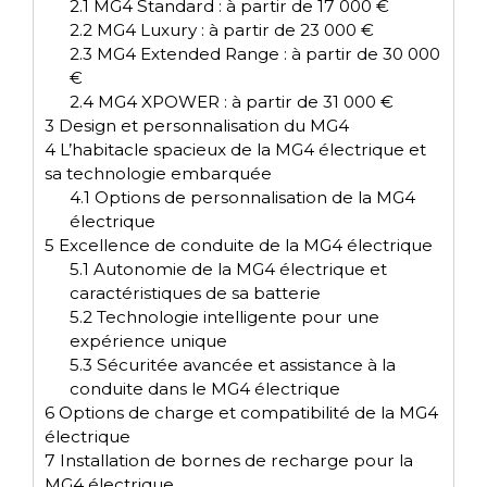
2.1
MG4 Standard : à partir de 17 000 €
2.2
MG4 Luxury : à partir de 23 000 €
2.3
MG4 Extended Range : à partir de 30 000
€
2.4
MG4 XPOWER : à partir de 31 000 €
3
Design et personnalisation du MG4
4
L’habitacle spacieux de la MG4 électrique et
sa technologie embarquée
4.1
Options de personnalisation de la MG4
électrique
5
Excellence de conduite de la MG4 électrique
5.1
Autonomie de la MG4 électrique et
caractéristiques de sa batterie
5.2
Technologie intelligente pour une
expérience unique
5.3
Sécuritée avancée et assistance à la
conduite dans le MG4 électrique
6
Options de charge et compatibilité de la MG4
électrique
7
Installation de bornes de recharge pour la
MG4 électrique