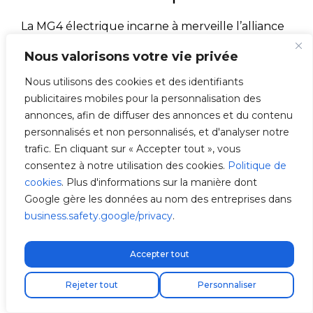
La MG4 électrique incarne à merveille l’alliance
entre technologie et design pour offrir une
Nous valorisons votre vie privée
mobilité durable et performante. Avec une
autonomie compétitive, des fonctionnalités
Nous utilisons des cookies et des identifiants
intelligentes et un design pratique pour le
publicitaires mobiles pour la personnalisation des
quotidien, elle redéfinit l’expérience de
annonces, afin de diffuser des annonces et du contenu
conduite électrique. Pour tirer pleinement parti
personnalisés et non personnalisés, et d'analyser notre
de ses capacités, il est recommandé d’installer
trafic. En cliquant sur « Accepter tout », vous
un chargeur à domicile. Si vous envisagez de
consentez à notre utilisation des cookies.
Politique de
faire le saut vers la mobilité électrique,
cookies
. Plus d'informations sur la manière dont
contactez notre réseau d’
installateurs de
Google gère les données au nom des entreprises dans
borne de recharge pour voiture électrique
.
business.safety.google/privacy
.
Catégories
e-Mobilité
Accepter tout
V2C triomphe à Power2Drive 2025, la grande
Livraison express gratuite !
Rejeter tout
Personnaliser
vitrine mondiale de la mobilité durable
La nouvelle Renault 5 électrique 2025 : prix