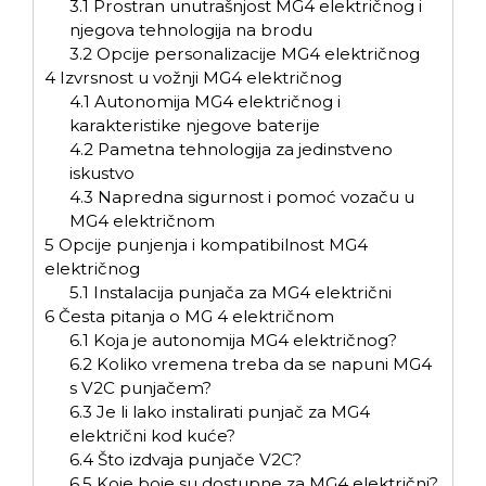
3.1
Prostran unutrašnjost MG4 električnog i
njegova tehnologija na brodu
3.2
Opcije personalizacije MG4 električnog
4
Izvrsnost u vožnji MG4 električnog
4.1
Autonomija MG4 električnog i
karakteristike njegove baterije
4.2
Pametna tehnologija za jedinstveno
iskustvo
4.3
Napredna sigurnost i pomoć vozaču u
MG4 električnom
5
Opcije punjenja i kompatibilnost MG4
električnog
5.1
Instalacija punjača za MG4 električni
6
Česta pitanja o MG 4 električnom
6.1
Koja je autonomija MG4 električnog?
6.2
Koliko vremena treba da se napuni MG4
s V2C punjačem?
6.3
Je li lako instalirati punjač za MG4
električni kod kuće?
6.4
Što izdvaja punjače V2C?
6.5
Koje boje su dostupne za MG4 električni?