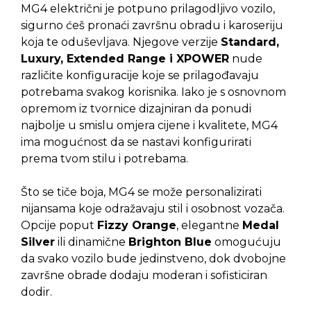
MG4 električni je potpuno prilagodljivo vozilo,
sigurno ćeš pronaći završnu obradu i karoseriju
koja te oduševljava. Njegove verzije
Standard,
Luxury, Extended Range i XPOWER
nude
različite konfiguracije koje se prilagođavaju
potrebama svakog korisnika. Iako je s osnovnom
opremom iz tvornice dizajniran da ponudi
najbolje u smislu omjera cijene i kvalitete, MG4
ima mogućnost da se nastavi konfigurirati
prema tvom stilu i potrebama.
Što se tiče boja, MG4 se može personalizirati
nijansama koje odražavaju stil i osobnost vozača.
Opcije poput
Fizzy Orange
, elegantne
Medal
Silver
ili dinamične
Brighton Blue
omogućuju
da svako vozilo bude jedinstveno, dok dvobojne
završne obrade dodaju moderan i sofisticiran
dodir.