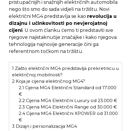
pristupačnijih i snažnijih električnih automobila
nego što smo do sada vidjeli na tržištu. Novi
električni MG4 predstavlja se kao
revolucija u
dizajnu i učinkovitosti po nevjerojatnoj
cijeni
. U ovom članku ćemo ti predstaviti sve
njegove najistaknutije značajke i kako njegova
tehnologija najnovije generacije čini ga
referentnom točkom na tržištu.
1
Zašto električni MG4 predstavlja prekretnicu u
električnoj mobilnosti?
2
Koja je cijena električnog MG4?
2.1
Cijena MG4 Električni Standard od 17.000
€
2.2
Cijena MG4 Električni Luxury od 23.000 €
2.3
Cijena MG4 Električni Range od 30.000 €
2.4
Cijena MG4 Električni XPOWER od 31.000
€
3
Dizajn i personalizacija MG4