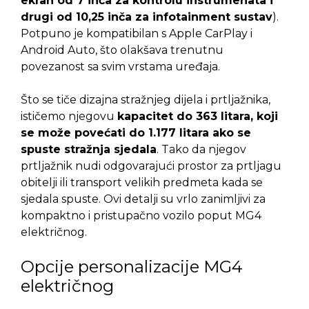
ekran od 7 inča za kontrolu instrumenata i
drugi od 10,25 inča za infotainment sustav
).
Potpuno je kompatibilan s Apple CarPlay i
Android Auto, što olakšava trenutnu
povezanost sa svim vrstama uređaja.
Što se tiče dizajna stražnjeg dijela i prtljažnika,
ističemo njegovu
kapacitet do 363 litara, koji
se može povećati do 1.177 litara ako se
spuste stražnja sjedala
. Tako da njegov
prtljažnik nudi odgovarajući prostor za prtljagu
obitelji ili transport velikih predmeta kada se
sjedala spuste. Ovi detalji su vrlo zanimljivi za
kompaktno i pristupačno vozilo poput MG4
električnog.
Opcije personalizacije MG4
električnog