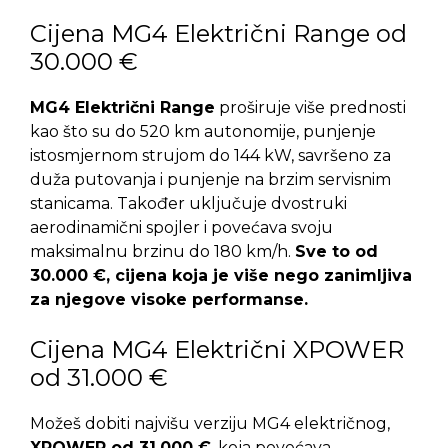
Cijena MG4 Električni Range od
30.000 €
MG4 Električni Range
proširuje više prednosti
kao što su do 520 km autonomije, punjenje
istosmjernom strujom do 144 kW, savršeno za
duža putovanja i punjenje na brzim servisnim
stanicama. Također uključuje dvostruki
aerodinamični spojler i povećava svoju
maksimalnu brzinu do 180 km/h.
Sve to od
30.000 €, cijena koja je više nego zanimljiva
za njegove visoke performanse.
Cijena MG4 Električni XPOWER
od 31.000 €
Možeš dobiti najvišu verziju MG4 električnog,
XPOWER od 31.000 €
, koja povećava