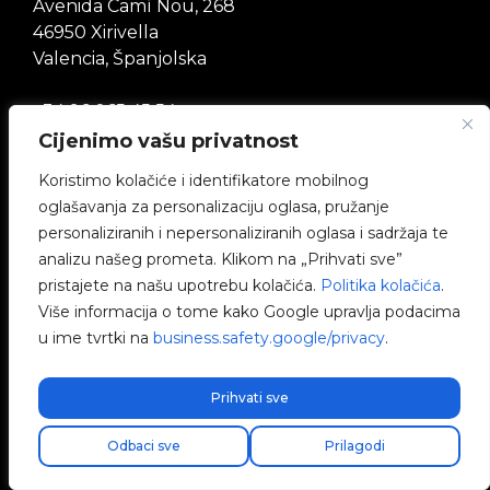
Avenida Camí Nou, 268
46950 Xirivella
Valencia, Španjolska
+34 96 065 45 54
Cijenimo vašu privatnost
info@v2charge.com
Koristimo kolačiće i identifikatore mobilnog
oglašavanja za personalizaciju oglasa, pružanje
TVRTKA
personaliziranih i nepersonaliziranih oglasa i sadržaja te
analizu našeg prometa. Klikom na „Prihvati sve”
V2C zajednica
pristajete na našu upotrebu kolačića.
Politika kolačića
.
Više informacija o tome kako Google upravlja podacima
Radite s nama
u ime tvrtki na
business.safety.google/privacy
.
e-Chargers
Prihvati sve
V2C Power
Odbaci sve
Prilagodi