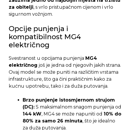
zauzima jedno od najboljih mjesta na tržištu
za obitelji
, s vrlo pristupačnom cijenom i vrlo
sigurnom vožnjom.
Opcije punjenja i
kompatibilnost MG4
električnog
Svestranost u opcijama punjenja
MG4
električnog
još je jedna od njegovih jakih strana.
Ovaj model se može puniti na različitim vrstama
infrastrukture, što ga čini praktičnim kako za
kućnu upotrebu, tako i za duža putovanja.
Brzo punjenje istosmjernom strujom
(DC):
S maksimalnom snagom punjenja od
144 kW
, MG4 se može napuniti od
10% do
80% za samo 26 minuta
, što je idealno
za duža putovanja.