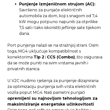
Punjenje izmjeničnom strujom (AC):
Savršeno za punjače električnih
automobila za dom, koji s snagom od 7,4
kW mogu potpuno napuniti za otprilike
7,5 sati i tako iskoristiti jeftinije sate tijekom
dana.
Port punjenja nalazi se na stražnjoj strani. Osim
toga, MG4 uključuje kompatibilnost s
konektorima
Tip 2
i
CCS (Combo)
, što osigurava
da se može puniti na svim vrstama javnih i
privatnih stanica.
U V2C nudimo rješenja za punjenje dizajnirana
za optimizaciju punjenja svih vrsta električnih
vozila poput MG4. Naši pametni punjači
opremljeni su najnovijom tehnologijom za
maksimiziranje energetske učinkovitosti
.