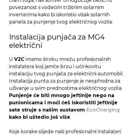
Osim toga, naš softver omogućuje bežičnu
povezanost s vodećim tržišnim solarnim
inverterima kako bi iskoristio višak solarnih
panela za punjenje tvog električnog vozila.
Instalacija punjača za MG4
električni
U
V2C
imamo široku mrežu profesionalnih
instalatera koji jamče brzu i učinkovitu
instalaciju tvog punjača za električni automobil.
Instalacija punta za punjenje je neophodna za
uživanje u svim prednostima električnog vozila.
Punjenje će biti mnogo jeftinije nego na
punionicama i moći ćeš iskoristiti jeftinije
sate struje s našim sustavom
EcoCharging
kako bi uštedio još više
.
Koje korake slijede naši profesionalni instalateri