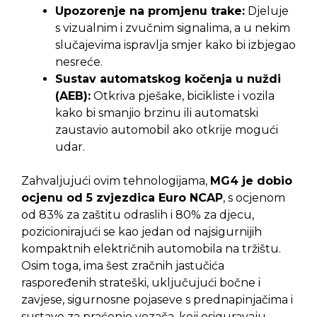
Upozorenje na promjenu trake:
Djeluje
s vizualnim i zvučnim signalima, a u nekim
slučajevima ispravlja smjer kako bi izbjegao
nesreće.
Sustav automatskog kočenja u nuždi
(AEB):
Otkriva pješake, bicikliste i vozila
kako bi smanjio brzinu ili automatski
zaustavio automobil ako otkrije mogući
udar.
Zahvaljujući ovim tehnologijama,
MG4 je dobio
ocjenu od 5 zvjezdica Euro NCAP
, s ocjenom
od 83% za zaštitu odraslih i 80% za djecu,
pozicionirajući se kao jedan od najsigurnijih
kompaktnih električnih automobila na tržištu.
Osim toga, ima šest zračnih jastučića
raspoređenih strateški, uključujući bočne i
zavjese, sigurnosne pojaseve s prednapinjačima i
sustave za praćenje vozača, koji osiguravaju