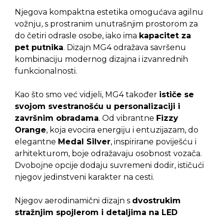
Njegova kompaktna estetika omogućava agilnu
vožnju, s prostranim unutrašnjim prostorom za
do četiri odrasle osobe, iako ima
kapacitet za
pet putnika
. Dizajn MG4 odražava savršenu
kombinaciju modernog dizajna i izvanrednih
funkcionalnosti.
Kao što smo već vidjeli, MG4 također
ističe se
svojom svestranošću u personalizaciji i
završnim obradama
. Od vibrantne
Fizzy
Orange
, koja evocira energiju i entuzijazam, do
elegantne
Medal Silver
, inspirirane poviješću i
arhitekturom, boje odražavaju osobnost vozača.
Dvobojne opcije dodaju suvremeni dodir, ističući
njegov jedinstveni karakter na cesti.
Njegov aerodinamični dizajn s
dvostrukim
stražnjim spojlerom i detaljima na LED