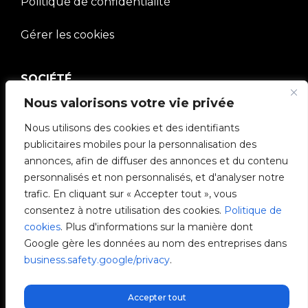
Politique de confidentialité
Gérer les cookies
SOCIÉTÉ
Nous valorisons votre vie privée
Communauté V2C
Nous utilisons des cookies et des identifiants
e-Chargers
publicitaires mobiles pour la personnalisation des
annonces, afin de diffuser des annonces et du contenu
V2C Cloud
personnalisés et non personnalisés, et d'analyser notre
trafic. En cliquant sur « Accepter tout », vous
V2C Payments
consentez à notre utilisation des cookies.
Politique de
cookies
. Plus d'informations sur la manière dont
Blog
Google gère les données au nom des entreprises dans
business.safety.google/privacy
.
V2C Affiliate Program
Accepter tout