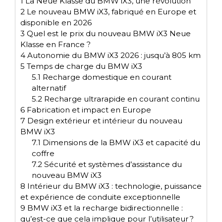
1
La Neue Klasse du BMW iX3, une révolution
2
Le nouveau BMW iX3, fabriqué en Europe et
disponible en 2026
3
Quel est le prix du nouveau BMW iX3 Neue
Klasse en France ?
4
Autonomie du BMW iX3 2026 : jusqu’à 805 km
5
Temps de charge du BMW iX3
5.1
Recharge domestique en courant
alternatif
5.2
Recharge ultrarapide en courant continu
6
Fabrication et impact en Europe
7
Design extérieur et intérieur du nouveau
BMW iX3
7.1
Dimensions de la BMW iX3 et capacité du
coffre
7.2
Sécurité et systèmes d’assistance du
nouveau BMW iX3
8
Intérieur du BMW iX3 : technologie, puissance
et expérience de conduite exceptionnelle
9
BMW iX3 et la recharge bidirectionnelle :
qu’est-ce que cela implique pour l’utilisateur ?