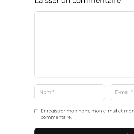
Laisser un commentaire
Commentaire
Nom
E-
Site
mail
web
Enregistrer mon nom, mon e-mail et mon 
commentaire.