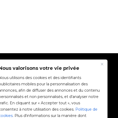
SOCIÉTÉ
Nous valorisons votre vie privée
Nous utilisons des cookies et des identifiants
Communauté V2C
publicitaires mobiles pour la personnalisation des
annonces, afin de diffuser des annonces et du contenu
e-Chargers
personnalisés et non personnalisés, et d'analyser notre
trafic. En cliquant sur « Accepter tout », vous
V2C Cloud
consentez à notre utilisation des cookies.
Politique de
cookies
. Plus d'informations sur la manière dont
V2C Payments