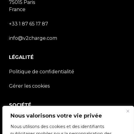
75015 Paris
France
+33 1 87 65 17 87
info@v2charge.com
LÉGALITÉ
Politique de confidentialité
Gérer les cookies
SOCIÉTÉ
Nous valorisons votre vie privée
Communauté V2C
Nous utilisons des cookies et des identifiants
publicitaires mobiles pour la personnalisation des
e-Chargers