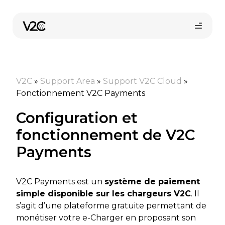
Aller
au
contenu
V2C
»
Support Area
»
Support V2C Cloud
»
Fonctionnement V2C Payments
Configuration et
fonctionnement de V2C
Boutique en ligne
Payments
Trouvez votre installateur
V2C Payments est un
système de paiement
simple disponible sur les chargeurs V2C
. Il
s’agit d’une plateforme gratuite permettant de
monétiser votre e-Charger en proposant son