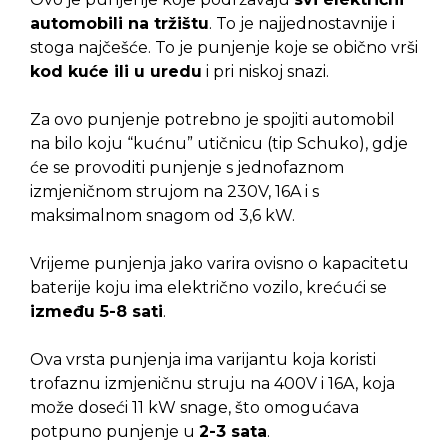
automobili na tržištu
. To je najjednostavnije i
stoga najčešće. To je punjenje koje se obično vrši
kod kuće ili u uredu
i pri niskoj snazi.
Za ovo punjenje potrebno je spojiti automobil
na bilo koju “kućnu” utičnicu (tip Schuko), gdje
će se provoditi punjenje s jednofaznom
izmjeničnom strujom na 230V, 16A i s
maksimalnom snagom od 3,6 kW.
Vrijeme punjenja jako varira ovisno o kapacitetu
baterije koju ima električno vozilo, krećući se
između 5-8 sati
.
Ova vrsta punjenja ima varijantu koja koristi
trofaznu izmjeničnu struju na 400V i 16A, koja
može doseći 11 kW snage, što omogućava
potpuno punjenje u
2-3 sata
.