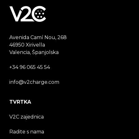
Avenida Camí Nou, 268
46950 Xirivella
Valencia, Španjolska
+34 96 065 45 54
info@v2charge.com
TVRTKA
V2C zajednica
Radite s nama