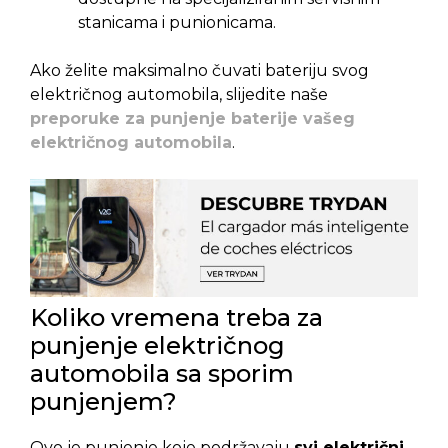
stanicama i punionicama.
Ako želite maksimalno čuvati bateriju svog
električnog automobila, slijedite naše
preporuke za punjenje baterije vašeg
električnog automobila
.
Koliko vremena treba za
punjenje električnog
automobila sa sporim
punjenjem?
Ovo je punjenje koje podržavaju
svi električni