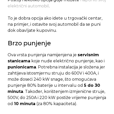
električni automobil
.
To je dobra opcija ako idete u trgovački centar,
na primjer, i ostavite svoj automobil da se puni
dok obavljate kupovinu.
Brzo punjenje
Ova vrsta punjenja namijenjena je
servisnim
stanicama
koje nude električno punjenje, kao i
punionicama
. Potrebna instalacija je složena jer
zahtijeva istosmjernu struju do 600V i 400A, i
može doseći 240 kW snage, što omogućava
punjenje 80% baterije u intervalu od
5 do 30
minuta
. Također, korištenjem izmjenične struje,
500V, do 250A i 220 kW postiže vrijeme punjenja
od
10 minuta
(za 80% kapaciteta).