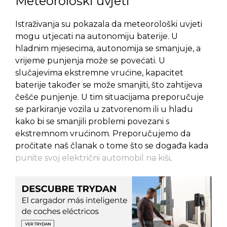
Meteorološki uvjeti
Istraživanja su pokazala da meteorološki uvjeti
mogu utjecati na autonomiju baterije. U
hladnim mjesecima, autonomija se smanjuje, a
vrijeme punjenja može se povećati. U
slučajevima ekstremne vrućine, kapacitet
baterije također se može smanjiti, što zahtijeva
češće punjenje. U tim situacijama preporučuje
se parkiranje vozila u zatvorenom ili u hladu
kako bi se smanjili problemi povezani s
ekstremnom vrućinom. Preporučujemo da
pročitate naš članak o tome što se događa kada
punite svoj električni automobil na kiši
.