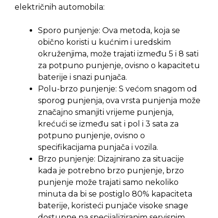
električnih automobila:
Sporo punjenje: Ova metoda, koja se
obično koristi u kućnim i uredskim
okruženjima, može trajati između 5 i 8 sati
za potpuno punjenje, ovisno o kapacitetu
baterije i snazi punjača.
Polu-brzo punjenje: S većom snagom od
sporog punjenja, ova vrsta punjenja može
značajno smanjiti vrijeme punjenja,
krećući se između sat i pol i 3 sata za
potpuno punjenje, ovisno o
specifikacijama punjača i vozila.
Brzo punjenje: Dizajnirano za situacije
kada je potrebno brzo punjenje, brzo
punjenje može trajati samo nekoliko
minuta da bi se postiglo 80% kapaciteta
baterije, koristeći punjače visoke snage
dostupne na specijaliziranim servisnim