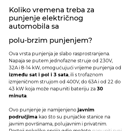
Koliko vremena treba za
punjenje električnog
automobila sa
polu-brzim punjenjem?
Ova vrsta punjenja je slabo rasprostranjena.
Napaja se putem jednofazne struje od 230V,
32A i 8-14 kW, omogućujući vrijeme punjenja od
između sat i pol i 3 sata
, ili s trofaznom
izmjeničnom strujom od 400V, do 63A i od 22 do
43 kW koja može napuniti bateriju za
30
minuta
.
Ovo punjenje je namijenjeno
javnim
područjima
kao što su punjačke stanice na
javnim površinama, polujavnim i privatnim.
Postoji nekoliko opcija gdje možete
napuniti svoj